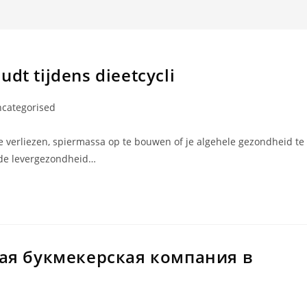
udt tijdens dieetcycli
categorised
e verliezen, spiermassa op te bouwen of je algehele gezondheid te
m de levergezondheid…
ая букмекерская компания в