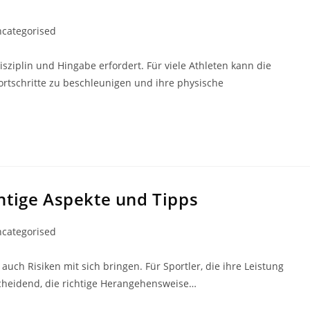
categorised
Disziplin und Hingabe erfordert. Für viele Athleten kann die
ortschritte zu beschleunigen und ihre physische
htige Aspekte und Tipps
categorised
uch Risiken mit sich bringen. Für Sportler, die ihre Leistung
scheidend, die richtige Herangehensweise…