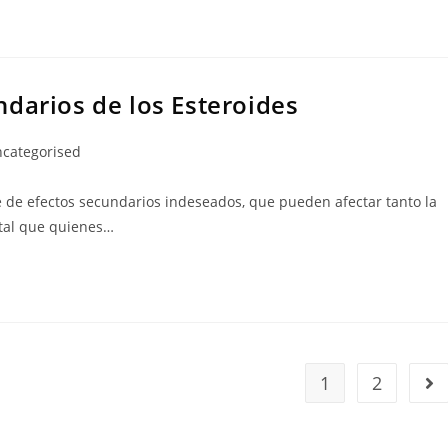
darios de los Esteroides
categorised
e de efectos secundarios indeseados, que pueden afectar tanto la
tal que quienes…
1
2