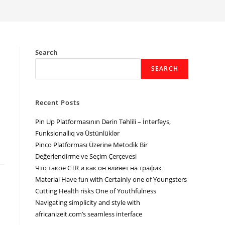
Search
SEARCH
Recent Posts
Pin Up Platformasının Dərin Təhlili – İnterfeys,
Funksionallıq və Üstünlüklər
Pinco Platforması Üzerine Metodik Bir
Değerlendirme ve Seçim Çerçevesi
Что такое CTR и как он влияет на трафик
Material Have fun with Certainly one of Youngsters
Cutting Health risks One of Youthfulness
Navigating simplicity and style with
africanizeit.com’s seamless interface