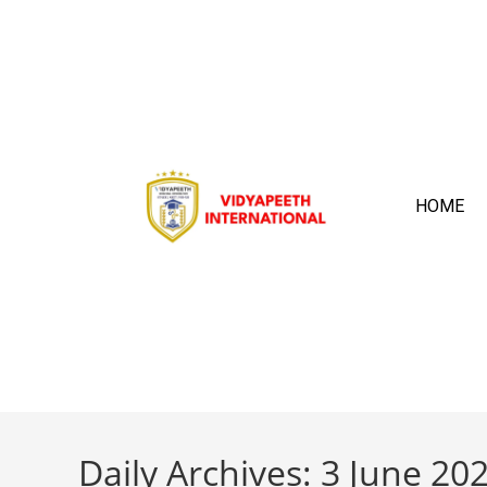
HOME
Daily Archives: 3 June 20