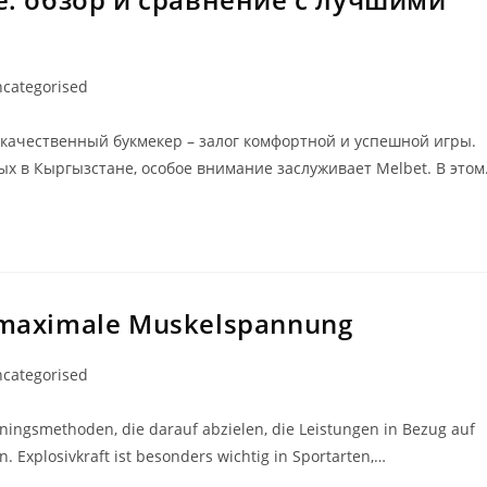
categorised
 качественный букмекер – залог комфортной и успешной игры.
х в Кыргызстане, особое внимание заслуживает Melbet. В это
nd maximale Muskelspannung
categorised
ainingsmethoden, die darauf abzielen, die Leistungen in Bezug auf
 Explosivkraft ist besonders wichtig in Sportarten,…