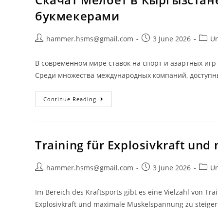
букмекерами
hammer.hsms@gmail.com
3 June 2026
Un
В современном мире ставок на спорт и азартных игр
Среди множества международных компаний, доступны
Continue Reading
Training für Explosivkraft u
hammer.hsms@gmail.com
3 June 2026
Un
Im Bereich des Kraftsports gibt es eine Vielzahl von Tr
Explosivkraft und maximale Muskelspannung zu steigern.