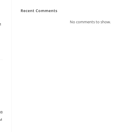
Recent Comments
No comments to show.
и
ов
м