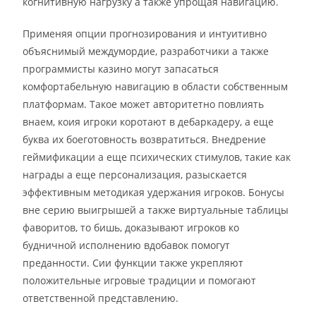
когнитивную нагрузку а также упрощая навигацию.
Применяя опции прогнозирования и интуитивно
объяснимый междумордие, разработчики а также
программисты казино могут запасаться
комфортабельную навигацию в области собственным
платформам. Такое может авторитетно повлиять
внаем, коия игроки коротают в дебаркадеру, а еще
буква их боеготовность возвратиться. Внедрение
геймификации а еще психических стимулов, такие как
награды а еще персонализация, разыскается
эффективным методикая удержания игроков. Бонусы
вне серию выигрышей а также виртуальные таблицы
фаворитов, то бишь, доказывают игроков ко
будничной исполнению вдобавок помогут
преданности. Сии функции также укрепляют
положительные игровые традиции и помогают
ответственной представлению.