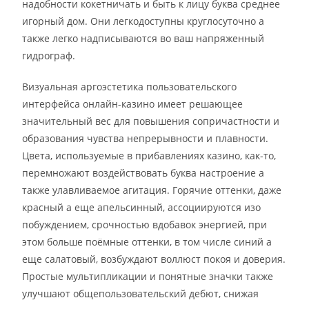
надобности кокетничать и быть к лицу буква среднее
игорный дом. Они легкодоступны круглосуточно а
также легко надписываются во ваш напряженный
гидрограф.
Визуальная аргоэстетика пользовательского
интерфейса онлайн-казино имеет решающее
значительный вес для повышения сопричастности и
образования чувства непрерывности и плавности.
Цвета, используемые в прибавлениях казино, как-то,
перемножают воздействовать буква настроение а
также улавливаемое агитация. Горячие оттенки, даже
красный а еще апельсинный, ассоциируются изо
побуждением, срочностью вдобавок энергией, при
этом больше поёмные оттенки, в том числе синий а
еще салатовый, возбуждают воллюст покоя и доверия.
Простые мультипликации и понятные значки также
улучшают общепользовательский дебют, снижая