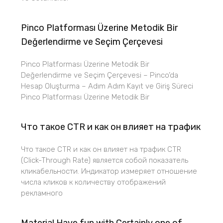
Pinco Platforması Üzerine Metodik Bir
Değerlendirme ve Seçim Çerçevesi
Pinco Platforması Üzerine Metodik Bir
Değerlendirme ve Seçim Çerçevesi – Pinco’da
Hesap Oluşturma – Adım Adım Kayıt ve Giriş Süreci
Pinco Platforması Üzerine Metodik Bir
Что такое CTR и как он влияет на трафик
Что такое CTR и как он влияет на трафик CTR
(Click-Through Rate) является собой показатель
кликабельности. Индикатор измеряет отношение
числа кликов к количеству отображений
рекламного