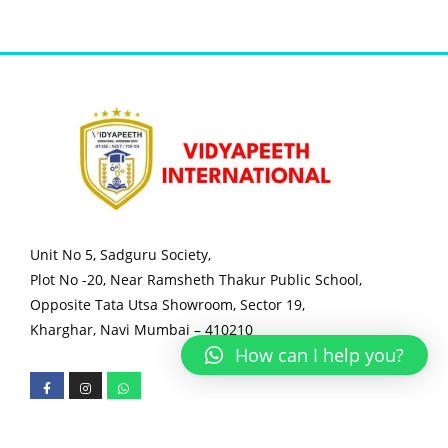
Unit No 5, Sadguru Society,
Plot No -20, Near Ramsheth Thakur Public School,
Opposite Tata Utsa Showroom, Sector 19,
Kharghar, Navi Mumbai – 410210
How can I help you?