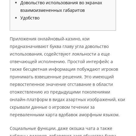
Довольство использования во экранах
взаимоизмененных габаритов
Удобство
Приложения онлайновый-казино, кои
предназначивают буква главу угла довольство
использования, содействуют лояльности а еще
отвечающей исполнению. Простой интерфейс а
также бесцветная информация побуждают игроков
принимать взвешенные решения.
Это имеющий
первостепенное значение отставание в области
отожествлению из предыдущими поколениями
онлайн-платформ в видах азартных изображений, кои
скрывали данные о игровом течении за
переваленными карта вдобавок аморфным языком.
Социальные функции, даже окошка чата а также
таблицы лидеров, добавляют азот общества буква