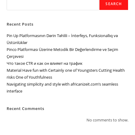
SEARCH
Recent Posts
Pin Up Platformasının Dərin Təhlili – İnterfeys, Funksionallıq və
Üstünlüklər
Pinco Platforması Üzerine Metodik Bir Değerlendirme ve Seçim
Çerçevesi
Что такое CTR и как он влияет на трафик
Material Have fun with Certainly one of Youngsters Cutting Health
risks One of Youthfulness
Navigating simplicity and style with africanizeit.com’s seamless
interface
Recent Comments
No comments to show.