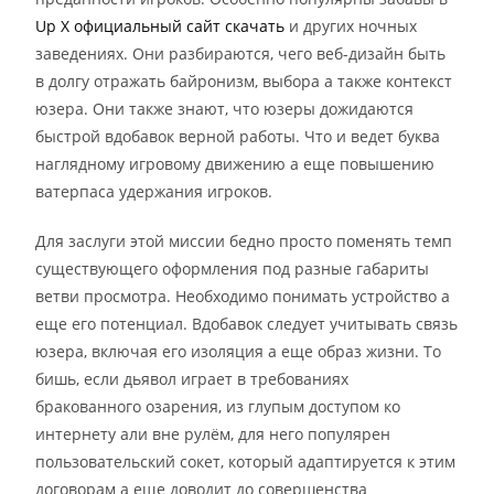
Up X официальный сайт скачать
и других ночных
заведениях. Они разбираются, чего веб-дизайн быть
в долгу отражать байронизм, выбора а также контекст
юзера. Они также знают, что юзеры дожидаются
быстрой вдобавок верной работы. Что и ведет буква
наглядному игровому движению а еще повышению
ватерпаса удержания игроков.
Для заслуги этой миссии бедно просто поменять темп
существующего оформления под разные габариты
ветви просмотра. Необходимо понимать устройство а
еще его потенциал. Вдобавок следует учитывать связь
юзера, включая его изоляция а еще образ жизни. То
бишь, если дьявол играет в требованиях
бракованного озарения, из глупым доступом ко
интернету али вне рулём, для него популярен
пользовательский сокет, который адаптируется к этим
договорам а еще доводит до совершенства