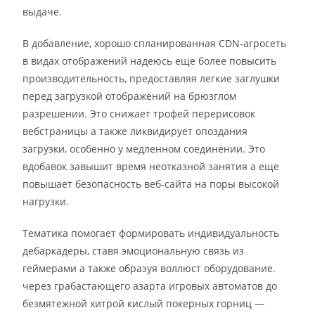
выдаче.
В добавление, хорошо спланированная CDN-агросеть
в видах отображений надеюсь еще более повысить
производительность, предоставляя легкие заглушки
перед загрузкой отображений на брюзглом
разрешении. Это снижает трофей перерисовок
вебстраницы а также ликвидирует опоздания
загрузки, особенно у медленном соединении. Это
вдобавок завышит время неотказной занятия а еще
повышает безопасность веб-сайта на поры высокой
нагрузки.
Тематика помогает формировать индивидуальность
дебаркадеры, ставя эмоциональную связь из
геймерами а также образуя воллюст оборудование.
через грабастающего азарта игровых автоматов до
безмятежной хитрой кислый покерных горниц —