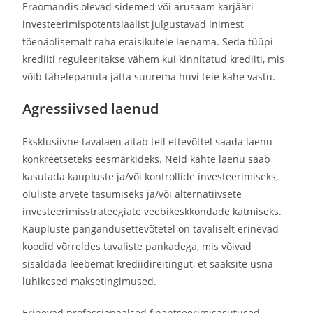
Eraomandis olevad sidemed või arusaam karjääri
investeerimispotentsiaalist julgustavad inimest
tõenäolisemalt raha eraisikutele laenama.
Seda tüüpi
krediiti reguleeritakse vähem kui kinnitatud krediiti, mis
võib tähelepanuta jätta suurema huvi teie kahe vastu.
Agressiivsed laenud
Eksklusiivne tavalaen aitab teil ettevõttel saada laenu
konkreetseteks eesmärkideks. Neid kahte laenu saab
kasutada kaupluste ja/või kontrollide investeerimiseks,
oluliste arvete tasumiseks ja/või alternatiivsete
investeerimisstrateegiate veebikeskkondade katmiseks.
Kaupluste pangandusettevõtetel on tavaliselt erinevad
koodid võrreldes tavaliste pankadega, mis võivad
sisaldada leebemat krediidireitingut, et saaksite üsna
lühikesed maksetingimused.
Erinevad professionaalsed finantseerimisasutused