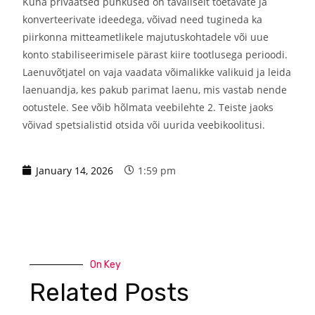
Kuna privaatsed puhkused on tavaliselt toetavate ja
konverteerivate ideedega, võivad need tugineda ka
piirkonna mitteametlikele majutuskohtadele või uue
konto stabiliseerimisele pärast kiire tootlusega perioodi.
Laenuvõtjatel on vaja vaadata võimalikke valikuid ja leida
laenuandja, kes pakub parimat laenu, mis vastab nende
ootustele. See võib hõlmata veebilehte 2. Teiste jaoks
võivad spetsialistid otsida või uurida veebikoolitusi.
January 14, 2026
1:59 pm
On Key
Related Posts