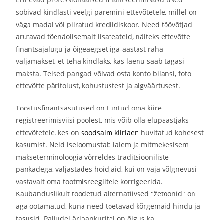
sobivad kindlasti veelgi paremini ettevõtetele, millel on
väga madal või piiratud krediidiskoor. Need töövõtjad
arutavad tõenäolisemalt lisateateid, näiteks ettevõtte
finantsajalugu ja õigeaegset iga-aastast raha
väljamakset, et teha kindlaks, kas laenu saab tagasi
maksta. Teised pangad võivad osta konto bilansi, foto
ettevõtte päritolust, kohustustest ja algväärtusest.
Tööstusfinantsasutused on tuntud oma kiire
registreerimisviisi poolest, mis võib olla elupäästjaks
ettevõtetele, kes on
soodsaim kiirlaen
huvitatud kohesest
kasumist. Neid iseloomustab laiem ja mitmekesisem
makseterminoloogia võrreldes traditsiooniliste
pankadega, väljastades hoidjaid, kui on vaja võlgnevusi
vastavalt oma tootmisreeglitele korrigeerida.
Kaubanduslikult toodetud alternatiivsed "žetoonid" on
aga ootamatud, kuna need toetavad kõrgemaid hindu ja
tasusid. Paljudel äripankuritel on õigus ka