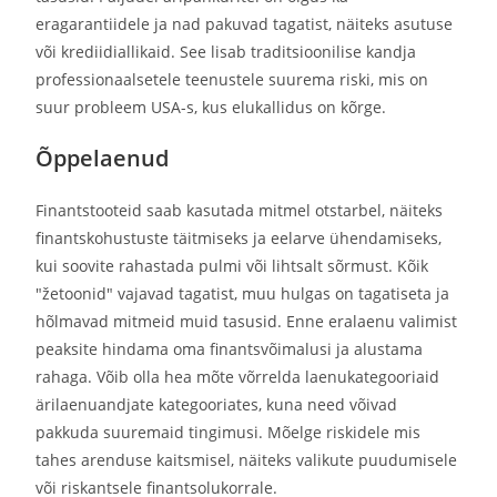
eragarantiidele ja nad pakuvad tagatist, näiteks asutuse
või krediidiallikaid. See lisab traditsioonilise kandja
professionaalsetele teenustele suurema riski, mis on
suur probleem USA-s, kus elukallidus on kõrge.
Õppelaenud
Finantstooteid saab kasutada mitmel otstarbel, näiteks
finantskohustuste täitmiseks ja eelarve ühendamiseks,
kui soovite rahastada pulmi või lihtsalt sõrmust. Kõik
"žetoonid" vajavad tagatist, muu hulgas on tagatiseta ja
hõlmavad mitmeid muid tasusid. Enne eralaenu valimist
peaksite hindama oma finantsvõimalusi ja alustama
rahaga. Võib olla hea mõte võrrelda laenukategooriaid
ärilaenuandjate kategooriates, kuna need võivad
pakkuda suuremaid tingimusi. Mõelge riskidele mis
tahes arenduse kaitsmisel, näiteks valikute puudumisele
või riskantsele finantsolukorrale.