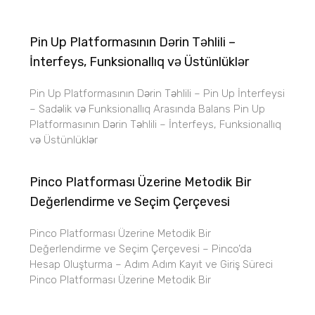
Pin Up Platformasının Dərin Təhlili –
İnterfeys, Funksionallıq və Üstünlüklər
Pin Up Platformasının Dərin Təhlili – Pin Up İnterfeysi
– Sadəlik və Funksionallıq Arasında Balans Pin Up
Platformasının Dərin Təhlili – İnterfeys, Funksionallıq
və Üstünlüklər
Pinco Platforması Üzerine Metodik Bir
Değerlendirme ve Seçim Çerçevesi
Pinco Platforması Üzerine Metodik Bir
Değerlendirme ve Seçim Çerçevesi – Pinco’da
Hesap Oluşturma – Adım Adım Kayıt ve Giriş Süreci
Pinco Platforması Üzerine Metodik Bir