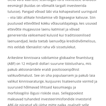
eesmärgil (kuidas on võimalik targalt investeerida
tulusse). Pangad võivad läbi viia kohapealseid uuringuid
– viia läbi allikate hindamise või õigeaegse katvuse. Siin
puutuvad ettevõtted kokku võlausaldajatega, kes usuvad
ettevõtte mugavusse laenu katmisel ja võivad
genereerida väiksemaid kulusid kui traditsioonilised
laenuandjad, keda toetab laenuvõtja krediidivõimelisus,
mis eeldab tõenäolist raha või sissetulekut.
Ärikeskne kinnisvara sobitamise globaalne finantsturg
(ABF) on 12 miljardi dollari suurune tööstusharu, mis
pakub aktsionäridele eraldi positsioonipõhist
valikuvõimalust. See on üha populaarsem ja pakub laia
valikut kinnisvaraturge, kusjuures lisateenuste vormid ja
suurused hõlmavad lihtsaid kasumiaegu ja
morfoloogilisi õigusi riskide osas. Sellegipoolest
maksavad tuhanded investeerimisfondide investorid
ABF-ile piiratud või üldse mitte palka, osaliselt selle