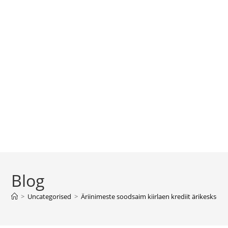
Blog
>
Uncategorised
>
Äriinimeste soodsaim kiirlaen krediit ärikesksete 