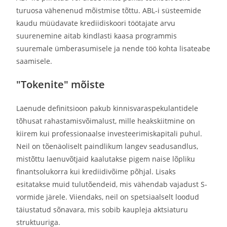
turuosa vähenenud mõistmise tõttu. ABL-i süsteemide
kaudu müüdavate krediidiskoori töötajate arvu
suurenemine aitab kindlasti kaasa programmis
suuremale ümberasumisele ja nende töö kohta lisateabe
saamisele.
"Tokenite" mõiste
Laenude definitsioon pakub kinnisvaraspekulantidele
tõhusat rahastamisvõimalust, mille heakskiitmine on
kiirem kui professionaalse investeerimiskapitali puhul.
Neil on tõenäoliselt paindlikum langev seadusandlus,
mistõttu laenuvõtjaid kaalutakse pigem naise lõpliku
finantsolukorra kui krediidivõime põhjal. Lisaks
esitatakse muid tulutõendeid, mis vähendab vajadust S-
vormide järele. Viiendaks, neil on spetsiaalselt loodud
täiustatud sõnavara, mis sobib kaupleja aktsiaturu
struktuuriga.