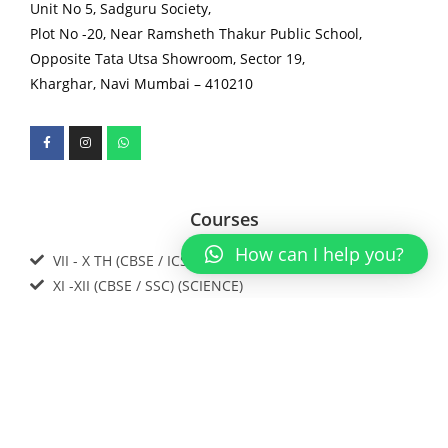
Unit No 5, Sadguru Society,
Plot No -20, Near Ramsheth Thakur Public School,
Opposite Tata Utsa Showroom, Sector 19,
Kharghar, Navi Mumbai – 410210
Courses
How can I help you?
VII - X TH (CBSE / ICSE / IGCSE / SSC)
XI -XII (CBSE / SSC) (SCIENCE)
IIT JEE / NEET / Foundations
Download our app now