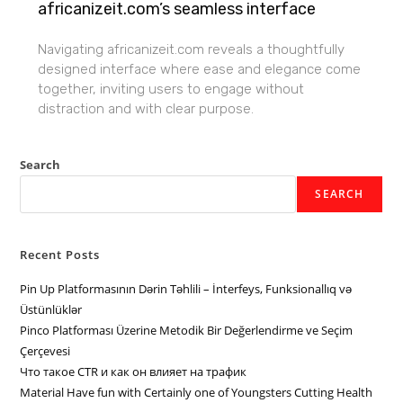
africanizeit.com’s seamless interface
Navigating africanizeit.com reveals a thoughtfully
designed interface where ease and elegance come
together, inviting users to engage without
distraction and with clear purpose.
Search
SEARCH
Recent Posts
Pin Up Platformasının Dərin Təhlili – İnterfeys, Funksionallıq və
Üstünlüklər
Pinco Platforması Üzerine Metodik Bir Değerlendirme ve Seçim
Çerçevesi
Что такое CTR и как он влияет на трафик
Material Have fun with Certainly one of Youngsters Cutting Health