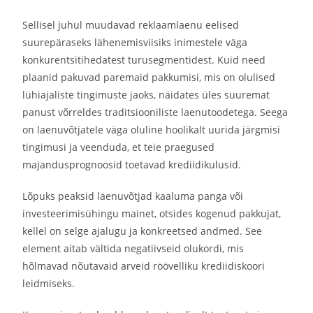
Sellisel juhul muudavad reklaamlaenu eelised
suurepäraseks lähenemisviisiks inimestele väga
konkurentsitihedatest turusegmentidest. Kuid need
plaanid pakuvad paremaid pakkumisi, mis on olulised
lühiajaliste tingimuste jaoks, näidates üles suuremat
panust võrreldes traditsiooniliste laenutoodetega. Seega
on laenuvõtjatele väga oluline hoolikalt uurida järgmisi
tingimusi ja veenduda, et teie praegused
majandusprognoosid toetavad krediidikulusid.
Lõpuks peaksid laenuvõtjad kaaluma panga või
investeerimisühingu mainet, otsides kogenud pakkujat,
kellel on selge ajalugu ja konkreetsed andmed. See
element aitab vältida negatiivseid olukordi, mis
hõlmavad nõutavaid arveid röövelliku krediidiskoori
leidmiseks.