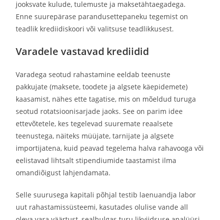
jooksvate kulude, tulemuste ja maksetähtaegadega.
Enne suurepärase parandusettepaneku tegemist on
teadlik krediidiskoori või valitsuse teadlikkusest.
Varadele vastavad krediidid
Varadega seotud rahastamine eeldab teenuste
pakkujate (maksete, toodete ja algsete käepidemete)
kaasamist, nähes ette tagatise, mis on mõeldud turuga
seotud rotatsioonisarjade jaoks. See on parim idee
ettevõtetele, kes tegelevad suuremate reaalsete
teenustega, näiteks müüjate, tarnijate ja algsete
importijatena, kuid peavad tegelema halva rahavooga või
eelistavad lihtsalt stipendiumide taastamist ilma
omandiõigust lahjendamata.
Selle suurusega kapitali põhjal testib laenuandja labor
uut rahastamissüsteemi, kasutades olulise vande all
oleva vara väärtust, sealhulgas turu likviidsuse analüüsi