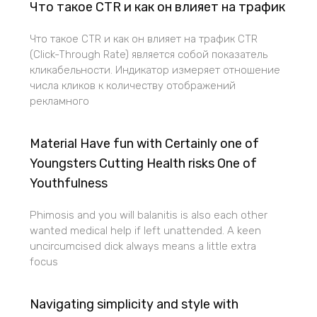
Что такое CTR и как он влияет на трафик
Что такое CTR и как он влияет на трафик CTR
(Click-Through Rate) является собой показатель
кликабельности. Индикатор измеряет отношение
числа кликов к количеству отображений
рекламного
Material Have fun with Certainly one of
Youngsters Cutting Health risks One of
Youthfulness
Phimosis and you will balanitis is also each other
wanted medical help if left unattended. A keen
uncircumcised dick always means a little extra
focus
Navigating simplicity and style with