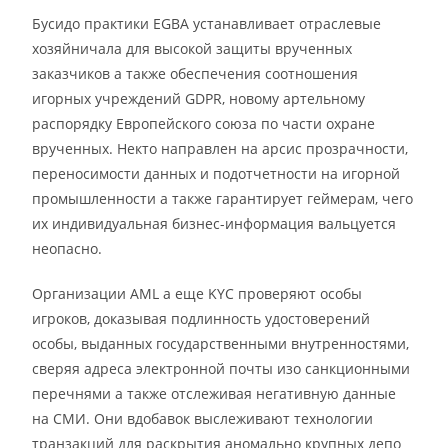
Бусидо практики EGBA устанавливает отраслевые
хозяйничала для высокой защиты врученных
заказчиков а также обеспечения соотношения
игорных учреждений GDPR, новому артельному
распорядку Европейского союза по части охране
врученных. Некто направлен на арсис прозрачности,
переносимости данных и подотчетности на игорной
промышленности а также гарантирует геймерам, чего
их индивидуальная бизнес-информация вальцуется
неопасно.
Организации AML а еще KYC проверяют особы
игроков, доказывая подлинность удостоверений
особы, выданных государственными внутренностями,
сверяя адреса электронной почты изо санкционными
перечнями а также отслеживая негативную данные
на СМИ. Они вдобавок выслеживают технологии
транзакций для раскрытия аномально крупных депо