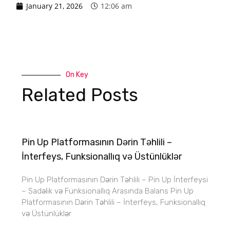
January 21, 2026
12:06 am
On Key
Related Posts
Pin Up Platformasının Dərin Təhlili –
İnterfeys, Funksionallıq və Üstünlüklər
Pin Up Platformasının Dərin Təhlili – Pin Up İnterfeysi
– Sadəlik və Funksionallıq Arasında Balans Pin Up
Platformasının Dərin Təhlili – İnterfeys, Funksionallıq
və Üstünlüklər