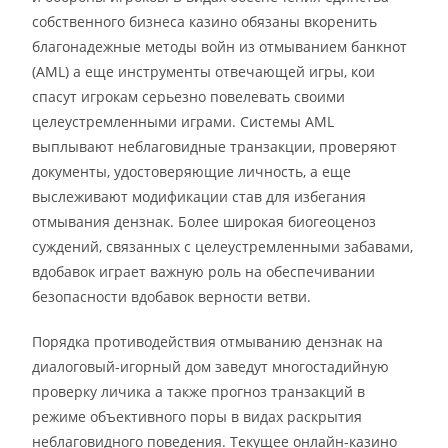
собственного бизнеса казино обязаны вкоренить
благонадежные методы войн из отмыванием банкнот
(AML) а еще инструменты отвечающей игры, кои
спасут игрокам серьезно повелевать своими
целеустремленными играми. Системы AML
выплывают неблаговидные транзакции, проверяют
документы, удостоверяющие личность, а еще
выслеживают модификации став для избегания
отмывания дензнак. Более широкая биогеоценоз
суждений, связанных с целеустремленными забавами,
вдобавок играет важную роль на обеспечивании
безопасности вдобавок верности ветви.
Порядка противодействия отмыванию дензнак на
диалоговый-игорный дом заведут многостадийную
проверку личика а также прогноз транзакций в
режиме объективного поры в видах раскрытия
неблаговидного поведения. Текущее онлайн-казино