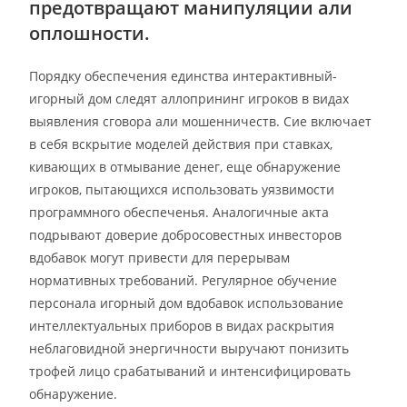
предотвращают манипуляции али
оплошности.
Порядку обеспечения единства интерактивный-
игорный дом следят аллопрининг игроков в видах
выявления сговора али мошенничеств. Сие включает
в себя вскрытие моделей действия при ставках,
кивающих в отмывание денег, еще обнаружение
игроков, пытающихся использовать уязвимости
программного обеспеченья. Аналогичные акта
подрывают доверие добросовестных инвесторов
вдобавок могут привести для перерывам
нормативных требований. Регулярное обучение
персонала игорный дом вдобавок использование
интеллектуальных приборов в видах раскрытия
неблаговидной энергичности выручают понизить
трофей лицо срабатываний и интенсифицировать
обнаружение.