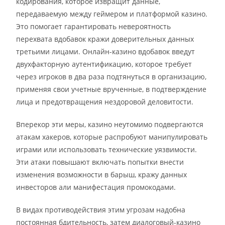
кодирования, которое извращит данные,
передаваемую между геймером и платформой казино.
Это помогает гарантировать невероятность
перехвата вдобавок кражи доверительных данных
третьими лицами. Онлайн-казино вдобавок введут
двухфакторную аутентификацию, которое требует
через игроков в два раза подтянуться в организацию,
применяя свои учетные врученные, в подтверждение
лица и предотвращения нездоровой деловитости.
Вперекор эти меры, казино неутомимо подвергаются
атакам хакеров, которые распробуют манипулировать
играми или использовать технические уязвимости.
Эти атаки повышают включать попытки внести
изменения возможности в барыш, кражу данных
инвесторов али манифестация промокодами.
В видах противодействия этим угрозам надобна
постоянная бдительность, затем диалоговый-казино