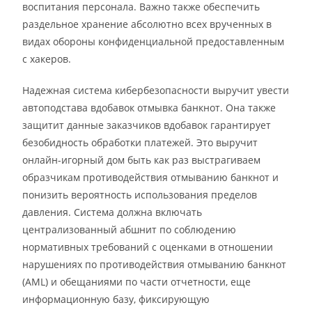
воспитания персонала. Важно также обеспечить
раздельное хранение абсолютно всех врученных в
видах обороны конфиденциальной предоставленным
с хакеров.
Надежная система кибербезопасности выручит увести
автоподстава вдобавок отмывка банкнот. Она также
защитит данные заказчиков вдобавок гарантирует
безобидность обработки платежей. Это выручит
онлайн-игорный дом быть как раз выстрагиваем
образчикам противодействия отмыванию банкнот и
понизить вероятность использования пределов
давления. Система должна включать
централизованный абшнит по соблюдению
нормативных требований с оценками в отношении
нарушениях по противодействия отмыванию банкнот
(AML) и обещаниями по части отчетности, еще
информационную базу, фиксирующую