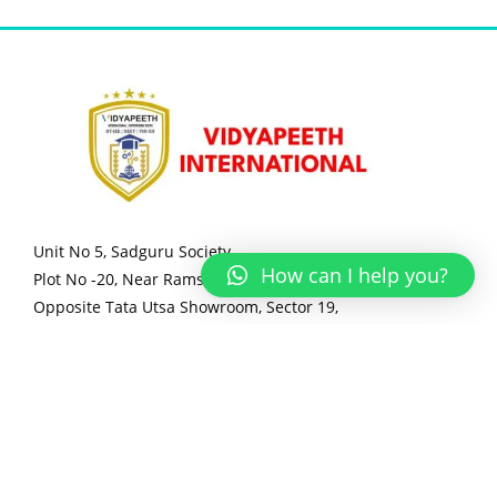
Unit No 5, Sadguru Society,
How can I help you?
Plot No -20, Near Ramsheth Thakur Public School,
Opposite Tata Utsa Showroom, Sector 19,
Kharghar, Navi Mumbai – 410210
Courses