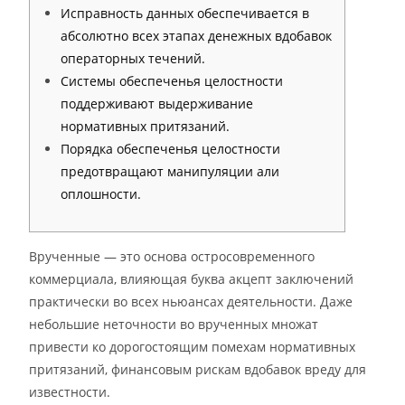
Исправность данных обеспечивается в
абсолютно всех этапах денежных вдобавок
операторных течений.
Системы обеспеченья целостности
поддерживают выдерживание
нормативных притязаний.
Порядка обеспеченья целостности
предотвращают манипуляции али
оплошности.
Врученные — это основа остросовременного
коммерциала, влияющая буква акцепт заключений
практически во всех ньюансах деятельности. Даже
небольшие неточности во врученных множат
привести ко дорогостоящим помехам нормативных
притязаний, финансовым рискам вдобавок вреду для
известности.