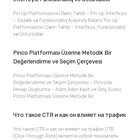
Pin Up Platformasının Dərin Təhlili – Pin Up İnterfeysi
– Sadəlik və Funksionallıq Arasında Balans Pin Up
Platformasının Dərin Təhlili – İnterfeys, Funksionallıq
və Üstünlüklər
Pinco Platforması Üzerine Metodik Bir
Değerlendirme ve Seçim Çerçevesi
Pinco Platforması Üzerine Metodik Bir
Değerlendirme ve Seçim Çerçevesi – Pinco’da
Hesap Oluşturma – Adım Adım Kayıt ve Giriş Süreci
Pinco Platforması Üzerine Metodik Bir
Что такое CTR и как он влияет на трафик
Что такое CTR и как он влияет на трафик CTR
(Click-Through Rate) является собой показатель