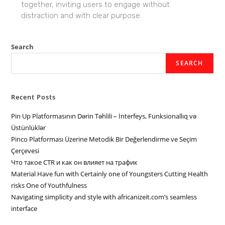
together, inviting users to engage without
distraction and with clear purpose.
Search
SEARCH
Recent Posts
Pin Up Platformasının Dərin Təhlili – İnterfeys, Funksionallıq və
Üstünlüklər
Pinco Platforması Üzerine Metodik Bir Değerlendirme ve Seçim
Çerçevesi
Что такое CTR и как он влияет на трафик
Material Have fun with Certainly one of Youngsters Cutting Health
risks One of Youthfulness
Navigating simplicity and style with africanizeit.com’s seamless
interface