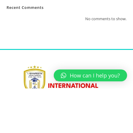
Recent Comments
No comments to show.
How can I help you?
Unit No 5, Sadguru Society,
Plot No -20, Near Ramsheth Thakur Public School,
Opposite Tata Utsa Showroom, Sector 19,
Kharghar, Navi Mumbai – 410210