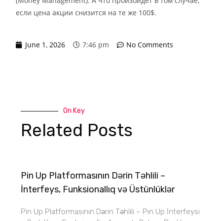
(Money Management). А что произойдет в том случае,
если цена акции снизится на те же 100$.
June 1, 2026
7:46 pm
No Comments
On Key
Related Posts
Pin Up Platformasının Dərin Təhlili –
İnterfeys, Funksionallıq və Üstünlüklər
Pin Up Platformasının Dərin Təhlili – Pin Up İnterfeysi