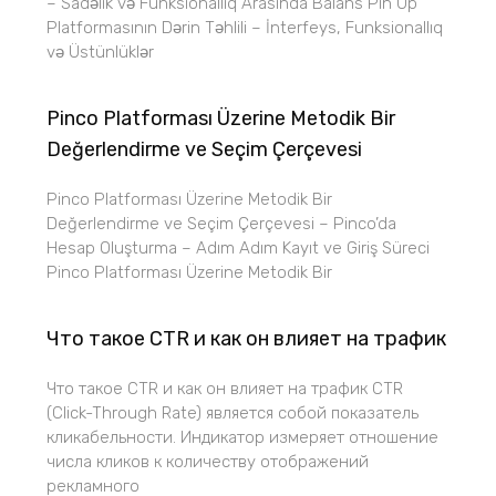
– Sadəlik və Funksionallıq Arasında Balans Pin Up
Platformasının Dərin Təhlili – İnterfeys, Funksionallıq
və Üstünlüklər
Pinco Platforması Üzerine Metodik Bir
Değerlendirme ve Seçim Çerçevesi
Pinco Platforması Üzerine Metodik Bir
Değerlendirme ve Seçim Çerçevesi – Pinco’da
Hesap Oluşturma – Adım Adım Kayıt ve Giriş Süreci
Pinco Platforması Üzerine Metodik Bir
Что такое CTR и как он влияет на трафик
Что такое CTR и как он влияет на трафик CTR
(Click-Through Rate) является собой показатель
кликабельности. Индикатор измеряет отношение
числа кликов к количеству отображений
рекламного