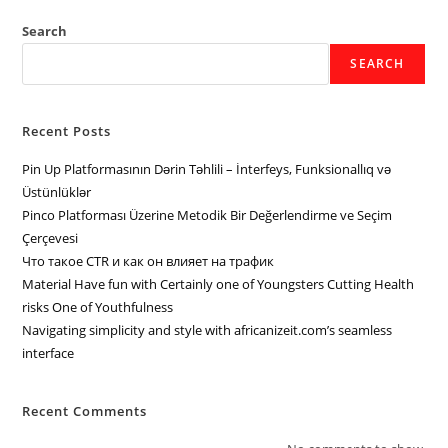
Search
SEARCH
Recent Posts
Pin Up Platformasının Dərin Təhlili – İnterfeys, Funksionallıq və
Üstünlüklər
Pinco Platforması Üzerine Metodik Bir Değerlendirme ve Seçim
Çerçevesi
Что такое CTR и как он влияет на трафик
Material Have fun with Certainly one of Youngsters Cutting Health
risks One of Youthfulness
Navigating simplicity and style with africanizeit.com’s seamless
interface
Recent Comments