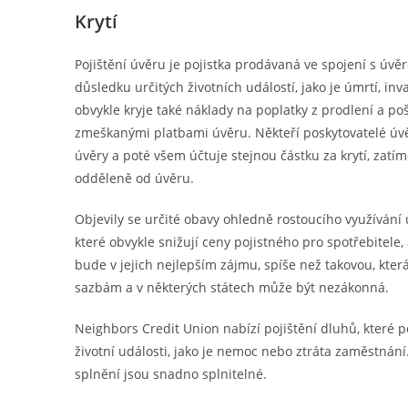
Krytí
Pojištění úvěru je pojistka prodávaná ve spojení s úvěr
důsledku určitých životních událostí, jako je úmrtí, i
obvykle kryje také náklady na poplatky z prodlení a 
zmeškanými platbami úvěru. Někteří poskytovatelé úvěr
úvěry a poté všem účtuje stejnou částku za krytí, zatímc
odděleně od úvěru.
Objevily se určité obavy ohledně rostoucího využívání ú
které obvykle snižují ceny pojistného pro spotřebitele, 
bude v jejich nejlepším zájmu, spíše než takovou, kter
sazbám a v některých státech může být nezákonná.
Neighbors Credit Union nabízí pojištění dluhů, které 
životní události, jako je nemoc nebo ztráta zaměstnán
splnění jsou snadno splnitelné.