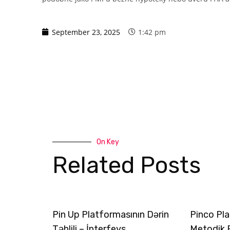
September 23, 2025
1:42 pm
On Key
Related Posts
Pin Up Platformasının Dərin
Pinco Pla
Təhlili – İnterfeys,
Metodik 