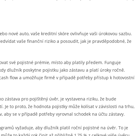
ebo nové auto, vaše kreditní skóre ovlivňuje vaši úrokovou sazbu.
ředvídat vaše finanční riziko a posoudit, jak je pravděpodobné, že
ovat své pojistné prémie, místo aby platily předem. Funguje
y dlužník poskytne pojistku jako zástavu a platí úroky ročně.
 cash flow a umožňuje firmě v případě potřeby přístup k hotovostní
ako zástava pro pojištěný úvěr, je vystavena riziku, že bude
Je to proto, že hodnota pojistky může kolísat v závislosti na trhu,
tiv, aby se v případě potřeby vyrovnal schodek na účtu zástavy.
rogramů vyžaduje, aby dlužník platil roční pojistné na úvěr. To je
že to každý rok činit až přibližně 1,75 % z celkové výše úvěru.