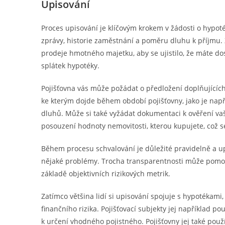
Upisování
Proces upisování je klíčovým krokem v žádosti o hypot
zprávy, historie zaměstnání a poměru dluhu k příjmu. Z
prodeje hmotného majetku, aby se ujistilo, že máte do
splátek hypotéky.
Pojišťovna vás může požádat o předložení doplňujících 
ke kterým dojde během období pojišťovny, jako je nap
dluhů. Může si také vyžádat dokumentaci k ověření vaš
posouzení hodnoty nemovitosti, kterou kupujete, což
Během procesu schvalování je důležité pravidelně a 
nějaké problémy. Trocha transparentnosti může pomoci
základě objektivních rizikových metrik.
Zatímco většina lidí si upisování spojuje s hypotékam
finančního rizika. Pojišťovací subjekty jej například po
k určení vhodného pojistného. Pojišťovny jej také použí