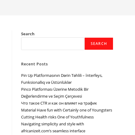
Search
SEARCH
Recent Posts
Pin Up Platformasının Dərin Təhlili – İnterfeys,
Funksionallıq və Üstünlüklər
Pinco Platforması Üzerine Metodik Bir
Değerlendirme ve Seçim Çerçevesi
Что такое CTR и как он влияет на трафик
Material Have fun with Certainly one of Youngsters
Cutting Health risks One of Youthfulness
Navigating simplicity and style with
africanizeit.com’s seamless interface