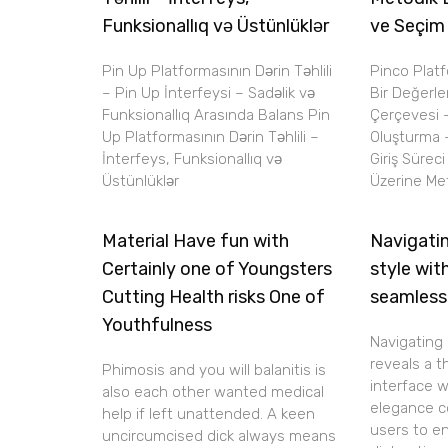
Funksionallıq və Üstünlüklər
ve Seçim
Pin Up Platformasının Dərin Təhlili
Pinco Plat
– Pin Up İnterfeysi – Sadəlik və
Bir Değerl
Funksionallıq Arasında Balans Pin
Çerçevesi 
Up Platformasının Dərin Təhlili –
Oluşturma 
İnterfeys, Funksionallıq və
Giriş Sürec
Üstünlüklər
Üzerine Met
Material Have fun with
Navigatin
Certainly one of Youngsters
style wit
Cutting Health risks One of
seamless
Youthfulness
Navigating 
reveals a 
Phimosis and you will balanitis is
interface 
also each other wanted medical
elegance c
help if left unattended. A keen
users to e
uncircumcised dick always means