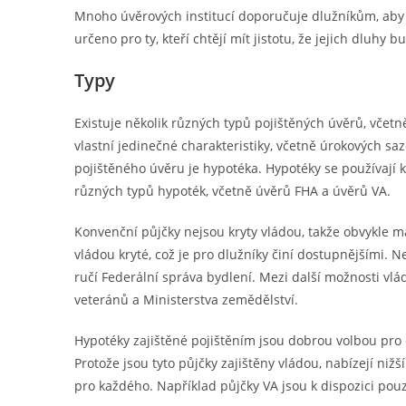
Mnoho úvěrových institucí doporučuje dlužníkům, aby z
určeno pro ty, kteří chtějí mít jistotu, že jejich dluhy
Typy
Existuje několik různých typů pojištěných úvěrů, včet
vlastní jedinečné charakteristiky, včetně úrokových s
pojištěného úvěru je hypotéka. Hypotéky se používají 
různých typů hypoték, včetně úvěrů FHA a úvěrů VA.
Konvenční půjčky nejsou kryty vládou, takže obvykle mají
vládou kryté, což je pro dlužníky činí dostupnějšími. 
ručí Federální správa bydlení. Mezi další možnosti vlád
veteránů a Ministerstva zemědělství.
Hypotéky zajištěné pojištěním jsou dobrou volbou pr
Protože jsou tyto půjčky zajištěny vládou, nabízejí niž
pro každého. Například půjčky VA jsou k dispozici po