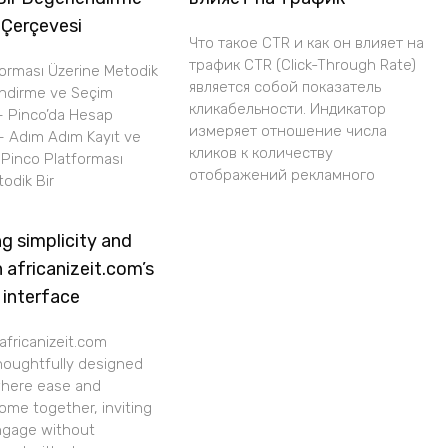
 Çerçevesi
Что такое CTR и как он влияет на
трафик CTR (Click-Through Rate)
forması Üzerine Metodik
является собой показатель
endirme ve Seçim
кликабельности. Индикатор
– Pinco’da Hesap
измеряет отношение числа
– Adım Adım Kayıt ve
кликов к количеству
i Pinco Platforması
отображений рекламного
odik Bir
g simplicity and
h africanizeit.com’s
 interface
africanizeit.com
thoughtfully designed
where ease and
ome together, inviting
ngage without