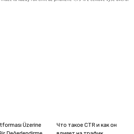
tforması Üzerine
Что такое CTR и как он
Bir Değerlendirme
влияет на трафик