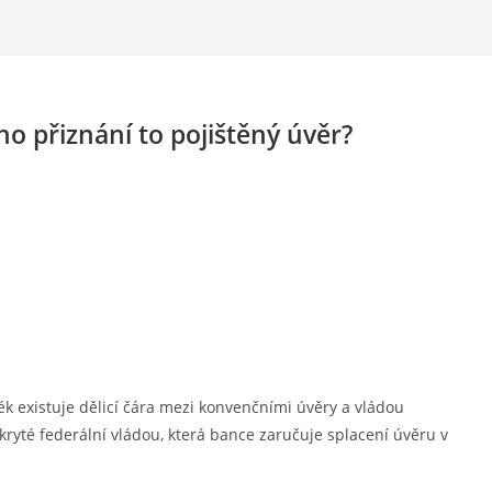
o přiznání to pojištěný úvěr?
k existuje dělicí čára mezi konvenčními úvěry a vládou
ryté federální vládou, která bance zaručuje splacení úvěru v