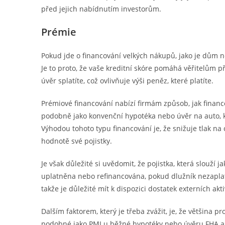
před jejich nabídnutím investorům.
Prémie
Pokud jde o financování velkých nákupů, jako je dům n
Je to proto, že vaše kreditní skóre pomáhá věřitelům p
úvěr splatíte, což ovlivňuje výši peněz, které platíte.
Prémiové financování nabízí firmám způsob, jak financ
podobně jako konvenční hypotéka nebo úvěr na auto, kd
Výhodou tohoto typu financování je, že snižuje tlak na
hodnotě své pojistky.
Je však důležité si uvědomit, že pojistka, která slouží j
uplatněna nebo refinancována, pokud dlužník nezaplatí. 
takže je důležité mít k dispozici dostatek externích ak
Dalším faktorem, který je třeba zvážit, je, že většina p
podobné jako PMI u běžné hypotéky nebo úvěru FHA a mů