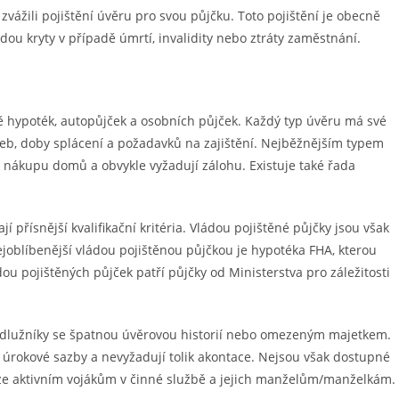
vážili pojištění úvěru pro svou půjčku.
Toto pojištění je obecně
 budou kryty v případě úmrtí, invalidity nebo ztráty zaměstnání.
ně hypoték, autopůjček a osobních půjček. Každý typ úvěru má své
azeb, doby splácení a požadavků na zajištění. Nejběžnějším typem
k nákupu domů a obvykle vyžadují zálohu. Existuje také řada
 přísnější kvalifikační kritéria. Vládou pojištěné půjčky jsou však
Nejoblíbenější vládou pojištěnou půjčkou je hypotéka FHA, kterou
ou pojištěných půjček patří půjčky od Ministerstva pro záležitosti
o dlužníky se špatnou úvěrovou historií nebo omezeným majetkem.
ší úrokové sazby a nevyžadují tolik akontace. Nejsou však dostupné
uze aktivním vojákům v činné službě a jejich manželům/manželkám.