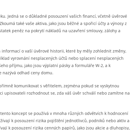
éku. Jedná se o důkladné posouzení vašich financí, včetně úvěrové
koumá také vaše aktiva, jako jsou běžné a spořicí účty a výnosy z
statek peněz na pokrytí nákladů na uzavření smlouvy, zálohy a
informací o vaší úvěrové historii, které by měly zohlednit změny,
říklad vyrovnání nesplacených účtů nebo splacení nesplacených
eho příjmu, jako jsou výplatní pásky a formuláře W-2, a k
 se nazývá odhad ceny domu.
upřímně komunikovat s věřitelem, zejména pokud se vyskytnou
 upisovateli rozhodnout se, zda váš úvěr schválí nebo zamítne na
i, tento koncept se používá v mnoha různých odvětvích k hodnocení
užívají k posouzení rizika pojištění jednotlivců, podniků nebo aktiv a
vají k posouzení rizika cenných papírů, jako jsou akcie a dluhopisy,