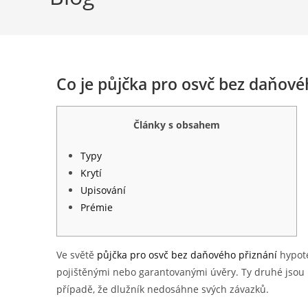
Co je půjčka pro osvč bez daňovéh
Články s obsahem
Typy
Krytí
Upisování
Prémie
Ve světě
půjčka pro osvč bez daňového přiznání
hypoté
pojištěnými nebo garantovanými úvěry. Ty druhé jsou k
případě, že dlužník nedosáhne svých závazků.