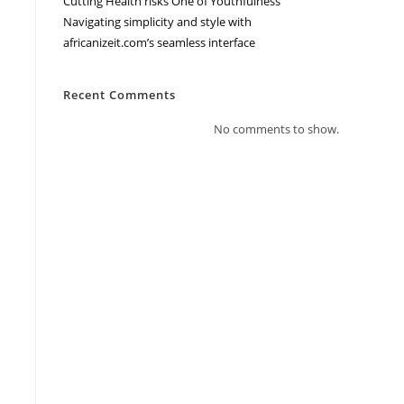
Cutting Health risks One of Youthfulness
Navigating simplicity and style with
africanizeit.com’s seamless interface
Recent Comments
No comments to show.