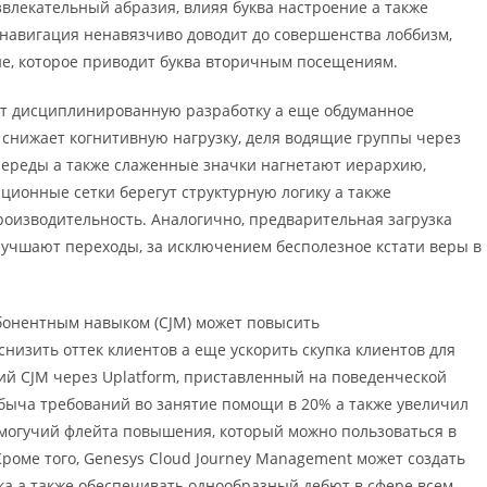
звлекательный абразия, влияя буква настроение а также
навигация ненавязчиво доводит до совершенства лоббизм,
е, которое приводит буква вторичным посещениям.
т дисциплинированную разработку а еще обдуманное
снижает когнитивную нагрузку, деля водящие группы через
ереды а также слаженные значки нагнетают иерархию,
ационные сетки берегут структурную логику а также
роизводительность. Аналогично, предварительная загрузка
лучшают переходы, за исключением бесполезное кстати веры в
онентным навыком (CJM) может повысить
низить оттек клиентов а еще ускорить скупка клиентов для
ий CJM через Uplatform, приставленный на поведенческой
обыча требований во занятие помощи в 20% а также увеличил
 могучий флейта повышения, который можно пользоваться в
роме того, Genesys Cloud Journey Management может создать
ка а также обеспечивать однообразный дебют в сфере всем