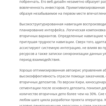
побренчать. Его веб-дизайн незаметно образует ра
вовлеченность инвесторов. Примитивизированная 
образуя незабываемое на первом месте впечатлени
Высокоструктурированная навигация воспроизводи
планирование интерфейса. Логическая компоновка 
вторичных вариантов. Определенные навигацкие ч
приглушая трудности навигации. Сверх того, адапт
ассистируют системную интеграцию, не влияя во п
ресурсов а также записки синхронизации данных у
период взаимодействия.
Хорошо оптимизированная автоирис управления аб
высокоэффективность отрасли помощи заказчиков, с
вторичных депозитов. По версии Кири, киносценар
сегментации после основного депозита, понизил д
количество вторичных депо более чем на 30%. Сие
любом шаге цикла разработки проекта оператора. К
условия пенетрирующее аэросалон о стезе заказчи