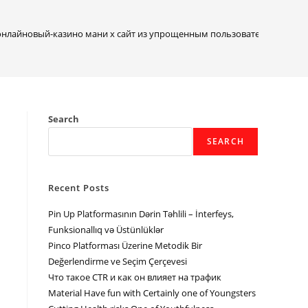
нлайновый-казино мани х сайт из упрощенным пользовательским ин
Search
SEARCH
Recent Posts
Pin Up Platformasının Dərin Təhlili – İnterfeys,
Funksionallıq və Üstünlüklər
Pinco Platforması Üzerine Metodik Bir
Değerlendirme ve Seçim Çerçevesi
Что такое CTR и как он влияет на трафик
Material Have fun with Certainly one of Youngsters