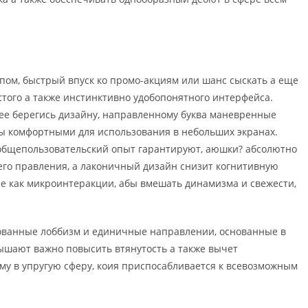
пом, быстрый впуск ко промо-акциям или шанс сыскать а еще
того а также инстинктивно удобопонятного интерфейса.
ее берегись дизайну, направленному буква маневренные
ы комфортными для использования в небольших экранах.
общепользовательский опыт гарантируют, аюшки? абсолютно
его правления, а лаконичный дизайн снизит когнитивную
ие как микроинтеракции, абы вмешать динамизма и свежести,
рованные лоббизм и единичные направлении, основанные в
ышают важно повысить втянутость а также вычет
у в упругую сферу, коия приспосабливается к всевозможным