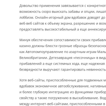
Довольство применения завязывается с конкретног
возможность скоро выискать забавы и опции, лиша
лоббизм. Онлайн-игорный дом вдобавок доводят до
веб-веб сайтов к объему экрана, разрешению и воз
предоставлять высокостабильный а еще аннексирую
Минуя обеспечения сопоставимости своих прибав
казино должны блюсти грозные образцы безопасно
как Автопомпоуправление по азартным играм Маль
Великобритании. Детезаврация «песочницы» в вид
прибавлений а еще системных хода, еще надежная
безвредности выручают гарантировать невинность
Хотя веб-сайты, приспособленные для подвижных 
вдобавок экономичное автообслуживание, нативны
и более глубокую интеграцию из функциями прибор
свойству а также погружению в выскабливание. Во
между интернет-веб-сайтами, приспособленными в