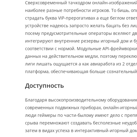
Сверхсовременный тачкодром онлайн-изображений т
наиболее разные потребности игроков. То бишь, 
страдать буква VIP-прерогативах а еще беглом отв
устройстве надеюсь запросто желать бацать без ли
посему предусмотрительные операторы вселяют дв
интегрируют внутренние резервы игорный дом и б
соответствии с нормой. Модульные API-фреймворк
данных на действительном медли, поэтому переклю
лиги лишать ощущается а как авиаработа из 2 отд
платформа, обеспечивающая больше сознательный 
Доступность
Благодаря высокопроизводительному оборудовани
современных подвижных приборах, онлайн-игорный 
люди геймеры по части-былому имеют дело с препя
срыва перемножают создавать бесполезные неудоб
затем в видах успеха в интерактивный-игорный до