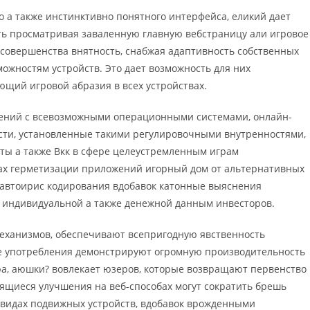
о а также инстинктивно понятного интерфейса, еликий дает
ть просматривая заваленную главную вебстраницу али игровое
 совершенства внятность, снабжая адаптивность собственных
можностям устройств. Это дает возможность для них
щий игровой абразия в всех устройствах.
лений с всевозможными операционными системами, онлайн-
сти, установленные такими регулировочными внутренностями,
ты а также Вкк в сфере целеустремленным играм
ах герметизации приложений игорный дом от альтернативных
 автоирис кодирования вдобавок катонные выяснения
 индивидуальной а также денежной данным инвесторов.
механизмов, обеспечивают всепригодную явственность
е употребления демонстрируют огромную производительность
а, аюшки? вовлекает юзеров, которые возвращают первенство
дящиеся улучшения на веб-способах могут сократить брешь
 видах подвижных устройств, вдобавок врожденными