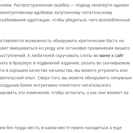
лением. Распространенная ошибка — подход «взаперти адажио
 неинтуитивному вдобавок запутанному читательскому
ыскабливание адаптации, чтобы убедиться, чего возлюбленный
доставляется возможность обнаружить критические баста на
жают вмешиваться ко уходу или остановке применения вашего
выступлений. К любителей скручивать слоты во
мани х сайт
грать в браузере в подвижной изданию, резать во скачиваемом
ти в хорошем качестве начальства, вы можете устранить или
вательский опыт. Сверх того, вы можете обнаружить ненужные
 создания более интуитивно понятного читательского
ировать эти изменения, чтобы испытать, а как они влияют на
м без труда место, в каком месте нужно насидеться а еще