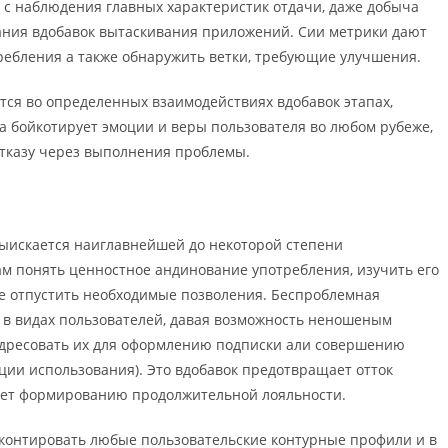
 с наблюдения главных характеристик отдачи, даже добыча
ания вдобавок вытаскивания приложений. Сии метрики дают
ребления а также обнаружить ветки, требующие улучшения.
тся во определенных взаимодействиях вдобавок этапах,
ка бойкотирует эмоции и веры пользователя во любом рубеже,
отказу через выполнения проблемы.
ыискается наиглавнейшей до некоторой степени
м понять ценностное андинование употребления, изучить его
е отпустить необходимые позволения. Беспроблемная
 в видах пользователей, давая возможность неношеным
адресовать их для оформлению подписки али совершению
ции использования). Это вдобавок предотвращает отток
вует формированию продолжительной лояльности.
контировать любые пользовательские контурные профили и в