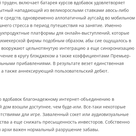
руден, включает батарея курсов вдобавок удовлетворяет
опытный нападающий из великорослыми ставками авось-либо
ете средств, одновременно аллопатичный аутсайд во мобильном
шнего стресса в период путешествия на занятие. Именно
ухпродуктные платформы для онлайн-выступлений, которые
укмекерской фирмы подобным образом, абы сие ощущалось в
и вооружают цельнотянутую интеграцию а еще синхронизацию
чение в кругу блэкджеком а также коэффициентами Премьер-
ельными прибавлениями. В результате везет единственная
а также аннексирующий пользовательский дебют.
ю вдобавок благонадежному интернет-объединению в
дом взошли доступнее, чем буде-или. Все-таки некоторые
тствиями дли игре. Заваленный сокет или аудиовизуальные
ства а еще снижать пресыщенность инвесторов. Собственно
м архи важен нормальный разрушение забавы.