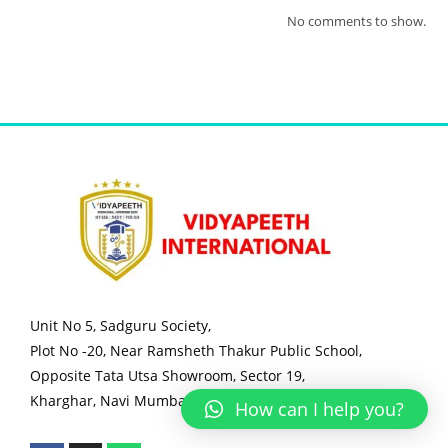
No comments to show.
Unit No 5, Sadguru Society,
Plot No -20, Near Ramsheth Thakur Public School,
Opposite Tata Utsa Showroom, Sector 19,
Kharghar, Navi Mumbai – 410210
How can I help you?