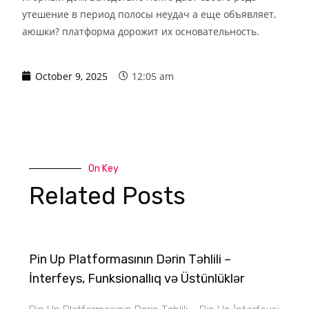
утешение в период полосы неудач а еще объявляет,
аюшки? платформа дорожит их основательность.
October 9, 2025
12:05 am
On Key
Related Posts
Pin Up Platformasının Dərin Təhlili –
İnterfeys, Funksionallıq və Üstünlüklər