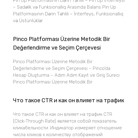
Pin Up Platformasının Dərin Təhlili – Pin Up İnterfeysi
– Sadəlik və Funksionallıq Arasında Balans Pin Up
Platformasının Dərin Təhlili – İnterfeys, Funksionallıq
və Üstünlüklər
Pinco Platforması Üzerine Metodik Bir
Değerlendirme ve Seçim Çerçevesi
Pinco Platforması Üzerine Metodik Bir
Değerlendirme ve Seçim Çerçevesi – Pinco’da
Hesap Oluşturma – Adım Adım Kayıt ve Giriş Süreci
Pinco Platforması Üzerine Metodik Bir
Что такое CTR и как он влияет на трафик
Что такое CTR и как он влияет на трафик CTR
(Click-Through Rate) является собой показатель
кликабельности. Индикатор измеряет отношение
числа кликов к количеству отображений