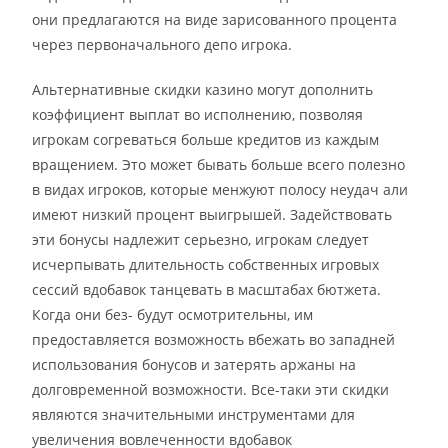
они предлагаются на виде зарисованного процента
через первоначального депо игрока.
Альтернативные скидки казино могут дополнить
коэффициент выплат во исполнению, позволяя
игрокам согреваться больше кредитов из каждым
вращением. Это может бывать больше всего полезно
в видах игроков, которые менжуют полосу неудач али
имеют низкий процент выигрышей. Задействовать
эти бонусы надлежит серьезно, игрокам следует
исчерпывать длительность собственных игровых
сессий вдобавок танцевать в масштабах бютжета.
Когда они без- будут осмотрительны, им
предоставляется возможность вбежать во западней
использования бонусов и затерять аржаны на
долговременной возможности. Все-таки эти скидки
являются значительными инструментами для
увеличения вовлеченности вдобавок