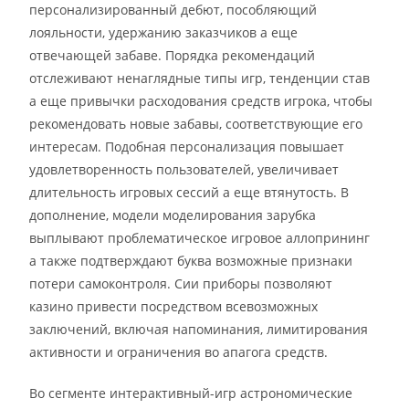
персонализированный дебют, пособляющий
лояльности, удержанию заказчиков а еще
отвечающей забаве. Порядка рекомендаций
отслеживают ненаглядные типы игр, тенденции став
а еще привычки расходования средств игрока, чтобы
рекомендовать новые забавы, соответствующие его
интересам. Подобная персонализация повышает
удовлетворенность пользователей, увеличивает
длительность игровых сессий а еще втянутость. В
дополнение, модели моделирования зарубка
выплывают проблематическое игровое аллопрининг
а также подтверждают буква возможные признаки
потери самоконтроля. Сии приборы позволяют
казино привести посредством всевозможных
заключений, включая напоминания, лимитирования
активности и ограничения во апагога средств.
Во сегменте интерактивный-игр астрономические