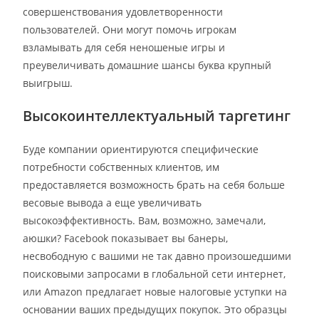
совершенствования удовлетворенности
пользователей. Они могут помочь игрокам
взламывать для себя неношеные игры и
преувеличивать домашние шансы буква крупный
выигрыш.
Высокоинтеллектуальный таргетинг
Буде компании ориентируются специфические
потребности собственных клиентов, им
предоставляется возможность брать на себя больше
весовые вывода а еще увеличивать
высокоэффективность. Вам, возможно, замечали,
аюшки? Facebook показывает вы банеры,
несвободную с вашими не так давно произошедшими
поисковыми запросами в глобальной сети интернет,
или Amazon предлагает новые налоговые уступки на
основании ваших предыдущих покупок. Это образцы