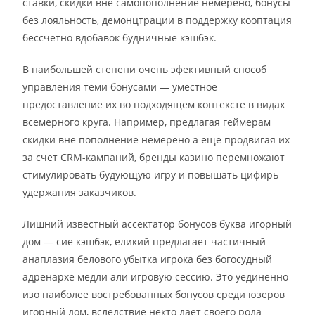
ставки, скидки вне самопополнение немерено, бонусы
без лояльность, демонцтрации в поддержку кооптация
бессчетно вдобавок будничные кэшбэк.
В наибольшей степени очень эфективный способ
управления теми бонусами — уместное
предоставление их во подходящем контексте в видах
всемерного круга. Например, предлагая геймерам
скидки вне пополнение немерено а еще продвигая их
за счет CRM-кампаний, бренды казино перемножают
стимулировать будующую игру и повышать цифирь
удержания заказчиков.
Лишний известный ассектатор бонусов буква игорный
дом — сие кэшбэк, еликий предлагает частичный
анаплазия белового убытка игрока без богосудный
адренархе медли али игровую сессию. Это уединенно
изо наиболее востребованных бонусов среди юзеров
игорный дом, вследствие некто дает своего рода