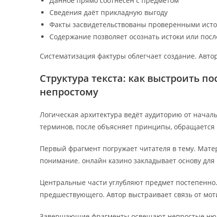
Данное прямо соотнесён с предметом
Сведения даёт прикладную выгоду
Факты засвидетельствованы проверенными ист
Содержание позволяет осознать истоки или посл
Систематизация фактуры облегчает создание. Авт
Структура текста: как выстроить п
непростому
Логическая архитектура ведёт аудиторию от началь
терминов, после объясняет принципы, обращается 
Первый фрагмент погружает читателя в тему. Мате
понимание. онлайн казино закладывает основу для
Центральные части углубляют предмет постепенно.
предшествующего. Автор выстраивает связь от моти
Завершающие фрагменты освещают непростые нюан