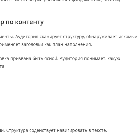
р по контенту
менты. Аудитория сканирует структуру, обнаруживает искомый
применяет заголовки как план наполнения.
вка призвана быть ясной. Аудитория понимает, какую
та.
. Структура содействует навигировать в тексте.