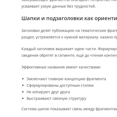
усваивает узкую данные без трудностей.
Шапки и подзаголовки как ориенти
Заголовки делят публикацию на тематические фраг
раздел, устремляется к нужной материалу. казино 
Каждый заголовок выражает идею части. Формулиро
сведения обретёт в сегменте, ещё до чтения контен
Эффективные названия имеют качествами:
Заключают главную концепцию фрагмента
Сформулированы доступным стилем
Не копируют друг друга
Выстраивают связную структуру
Система шапок показывает связь между фрагментами