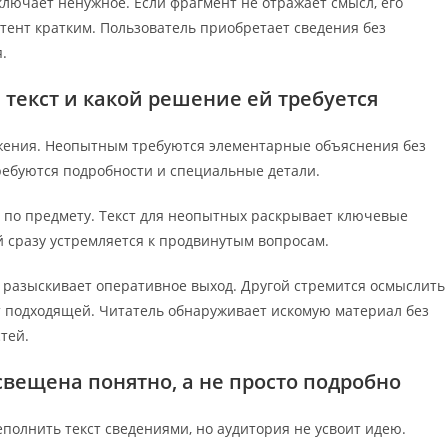
ключает ненужное. Если фрагмент не отражает смысл, его
тент кратким. Пользователь приобретает сведения без
.
 текст и какой решение ей требуется
ожения. Неопытным требуются элементарные объяснения без
ебуются подробности и специальные детали.
 по предмету. Текст для неопытных раскрывает ключевые
 сразу устремляется к продвинутым вопросам.
 разыскивает оперативное выход. Другой стремится осмыслить
т подходящей. Читатель обнаруживает искомую материал без
тей.
вещена понятно, а не просто подробно
еполнить текст сведениями, но аудитория не усвоит идею.