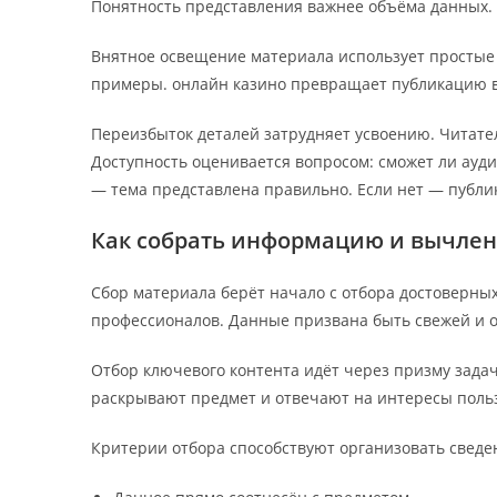
Понятность представления важнее объёма данных.
Внятное освещение материала использует простые 
примеры. онлайн казино превращает публикацию в
Переизбыток деталей затрудняет усвоению. Читате
Доступность оценивается вопросом: сможет ли ауд
— тема представлена правильно. Если нет — публи
Как собрать информацию и вычлен
Сбор материала берёт начало с отбора достоверных
профессионалов. Данные призвана быть свежей и 
Отбор ключевого контента идёт через призму задач
раскрывают предмет и отвечают на интересы поль
Критерии отбора способствуют организовать сведе