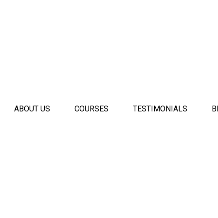
ABOUT US
COURSES
TESTIMONIALS
B