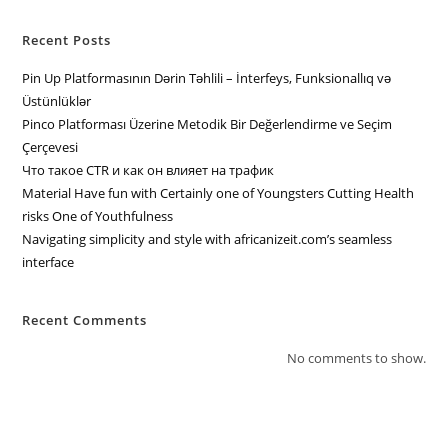
Recent Posts
Pin Up Platformasının Dərin Təhlili – İnterfeys, Funksionallıq və
Üstünlüklər
Pinco Platforması Üzerine Metodik Bir Değerlendirme ve Seçim
Çerçevesi
Что такое CTR и как он влияет на трафик
Material Have fun with Certainly one of Youngsters Cutting Health
risks One of Youthfulness
Navigating simplicity and style with africanizeit.com’s seamless
interface
Recent Comments
No comments to show.