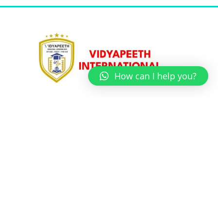
How can I help you?
Unit No 5, Sadguru Society,
Plot No -20, Near Ramsheth Thakur Public School,
Opposite Tata Utsa Showroom, Sector 19,
Kharghar, Navi Mumbai – 410210
Courses