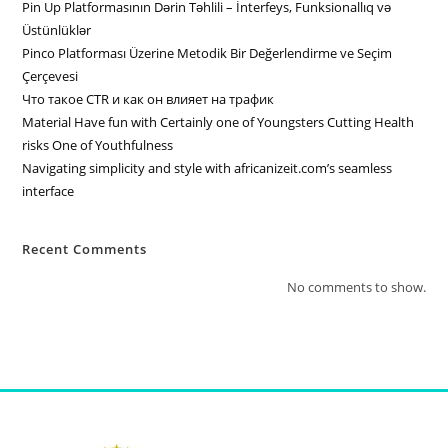
Pin Up Platformasının Dərin Təhlili – İnterfeys, Funksionallıq və
Üstünlüklər
Pinco Platforması Üzerine Metodik Bir Değerlendirme ve Seçim
Çerçevesi
Что такое CTR и как он влияет на трафик
Material Have fun with Certainly one of Youngsters Cutting Health
risks One of Youthfulness
Navigating simplicity and style with africanizeit.com’s seamless
interface
Recent Comments
No comments to show.