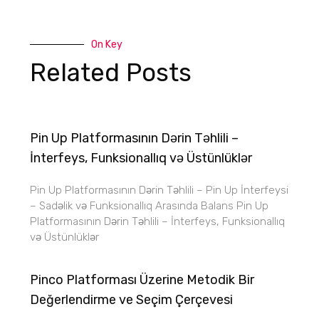
On Key
Related Posts
Pin Up Platformasının Dərin Təhlili –
İnterfeys, Funksionallıq və Üstünlüklər
Pin Up Platformasının Dərin Təhlili – Pin Up İnterfeysi
– Sadəlik və Funksionallıq Arasında Balans Pin Up
Platformasının Dərin Təhlili – İnterfeys, Funksionallıq
və Üstünlüklər
Pinco Platforması Üzerine Metodik Bir
Değerlendirme ve Seçim Çerçevesi