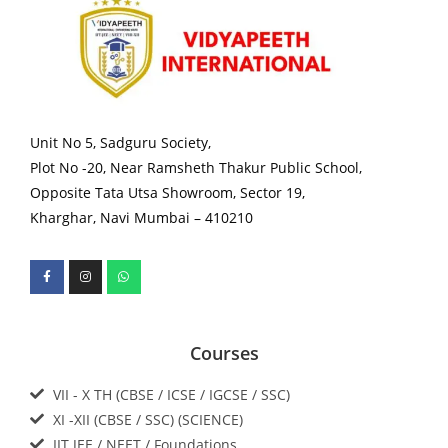
Unit No 5, Sadguru Society,
Plot No -20, Near Ramsheth Thakur Public School,
Opposite Tata Utsa Showroom, Sector 19,
Kharghar, Navi Mumbai – 410210
Courses
VII - X TH (CBSE / ICSE / IGCSE / SSC)
XI -XII (CBSE / SSC) (SCIENCE)
IIT JEE / NEET / Foundations