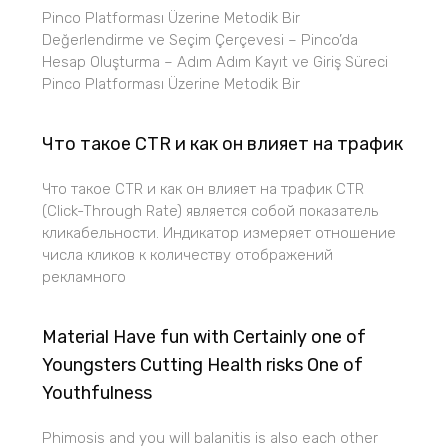
Pinco Platforması Üzerine Metodik Bir
Değerlendirme ve Seçim Çerçevesi – Pinco’da
Hesap Oluşturma – Adım Adım Kayıt ve Giriş Süreci
Pinco Platforması Üzerine Metodik Bir
Что такое CTR и как он влияет на трафик
Что такое CTR и как он влияет на трафик CTR
(Click-Through Rate) является собой показатель
кликабельности. Индикатор измеряет отношение
числа кликов к количеству отображений
рекламного
Material Have fun with Certainly one of
Youngsters Cutting Health risks One of
Youthfulness
Phimosis and you will balanitis is also each other