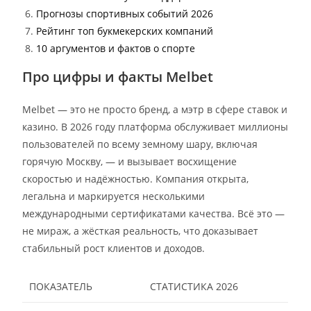
Прогнозы спортивных событий 2026
Рейтинг топ букмекерских компаний
10 аргументов и фактов о спорте
Про цифры и факты Melbet
Melbet — это не просто бренд, а мэтр в сфере ставок и
казино. В 2026 году платформа обслуживает миллионы
пользователей по всему земному шару, включая
горячую Москву, — и вызывает восхищение
скоростью и надёжностью. Компания открыта,
легальна и маркируется несколькими
международными сертификатами качества. Всё это —
не мираж, а жёсткая реальность, что доказывает
стабильный рост клиентов и доходов.
ПОКАЗАТЕЛЬ
СТАТИСТИКА 2026