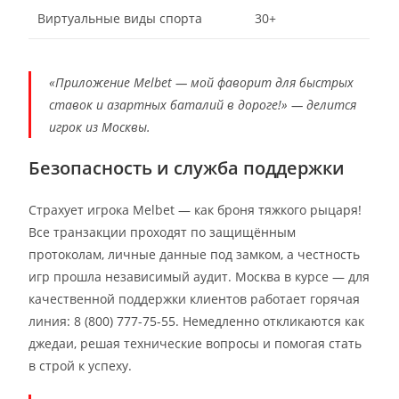
Виртуальные виды спорта
30+
«Приложение Melbet — мой фаворит для быстрых
ставок и азартных баталий в дороге!» — делится
игрок из Москвы.
Безопасность и служба поддержки
Страхует игрока Melbet — как броня тяжкого рыцаря!
Все транзакции проходят по защищённым
протоколам, личные данные под замком, а честность
игр прошла независимый аудит. Москва в курсе — для
качественной поддержки клиентов работает горячая
линия: 8 (800) 777-75-55. Немедленно откликаются как
джедаи, решая технические вопросы и помогая стать
в строй к успеху.