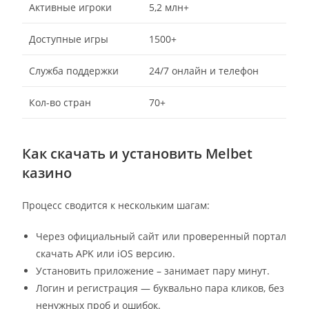
Активные игроки
5,2 млн+
Доступные игры
1500+
Служба поддержки
24/7 онлайн и телефон
Кол-во стран
70+
Как скачать и установить Melbet
казино
Процесс сводится к нескольким шагам:
Через официальный сайт или проверенный портал
скачать APK или iOS версию.
Установить приложение – занимает пару минут.
Логин и регистрация — буквально пара кликов, без
ненужных проб и ошибок.