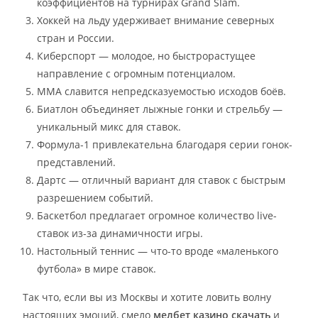
коэффициентов на турнирах Grand Slam.
Хоккей на льду удерживает внимание северных
стран и России.
Киберспорт — молодое, но быстрорастущее
направление с огромным потенциалом.
ММА славится непредсказуемостью исходов боёв.
Биатлон объединяет лыжные гонки и стрельбу —
уникальный микс для ставок.
Формула-1 привлекательна благодаря серии гонок-
представлений.
Дартс — отличный вариант для ставок с быстрым
разрешением событий.
Баскетбол предлагает огромное количество live-
ставок из-за динамичности игры.
Настольный теннис — что-то вроде «маленького
футбола» в мире ставок.
Так что, если вы из Москвы и хотите ловить волну
настоящих эмоций, смело
мелбет казино скачать
и