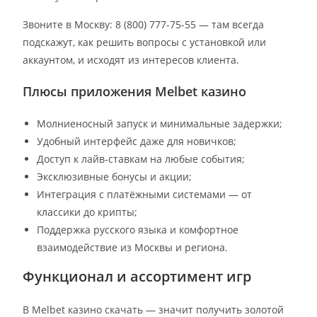
Звоните в Москву: 8 (800) 777-75-55 — там всегда
подскажут, как решить вопросы с установкой или
аккаунтом, и исходят из интересов клиента.
Плюсы приложения Melbet казино
Молниеносный запуск и минимальные задержки;
Удобный интерфейс даже для новичков;
Доступ к лайв-ставкам на любые события;
Эксклюзивные бонусы и акции;
Интеграция с платёжными системами — от
классики до крипты;
Поддержка русского языка и комфортное
взаимодействие из Москвы и региона.
Функционал и ассортимент игр
В Melbet казино скачать — значит получить золотой