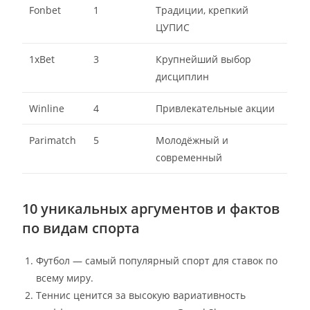
Fonbet
1
Традиции, крепкий
ЦУПИС
1xBet
3
Крупнейший выбор
дисциплин
Winline
4
Привлекательные акции
Parimatch
5
Молодёжный и
современный
10 уникальных аргументов и фактов
по видам спорта
Футбол — самый популярный спорт для ставок по
всему миру.
Теннис ценится за высокую вариативность