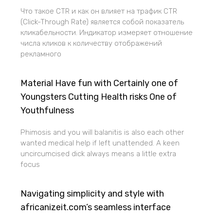
Что такое CTR и как он влияет на трафик CTR
(Click-Through Rate) является собой показатель
кликабельности. Индикатор измеряет отношение
числа кликов к количеству отображений
рекламного
Material Have fun with Certainly one of
Youngsters Cutting Health risks One of
Youthfulness
Phimosis and you will balanitis is also each other
wanted medical help if left unattended. A keen
uncircumcised dick always means a little extra
focus
Navigating simplicity and style with
africanizeit.com’s seamless interface