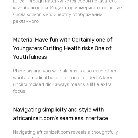
(Click-Through Rate) является собой показатель
кликабельности. Индикатор измеряет отношение
числа кликов к количеству отображений
рекламного
Material Have fun with Certainly one of
Youngsters Cutting Health risks One of
Youthfulness
Phimosis and you will balanitis is also each other
wanted medical help if left unattended. A keen
uncircumcised dick always means a little extra
focus
Navigating simplicity and style with
africanizeit.com’s seamless interface
Navigating africanizeit.com reveals a thoughtfully