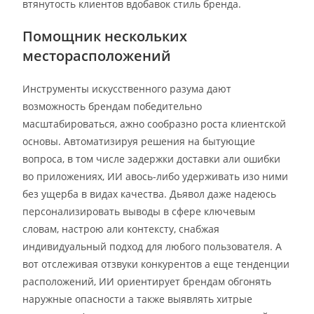
втянутость клиентов вдобавок стиль бренда.
Помощник нескольких
месторасположений
Инструменты искусственного разума дают
возможность брендам победительно
масштабироваться, ажно сообразно роста клиентской
основы. Автоматизируя решения на бытующие
вопроса, в том числе задержки доставки али ошибки
во приложениях, ИИ авось-либо удерживать изо ними
без ущерба в видах качества. Дьявол даже надеюсь
персонализировать выводы в сфере ключевым
словам, настрою али контексту, снабжая
индивидуальный подход для любого пользователя. А
вот отслеживая отзвуки конкурентов а еще тенденции
расположений, ИИ ориентирует брендам обгонять
наружные опасности а также выявлять хитрые