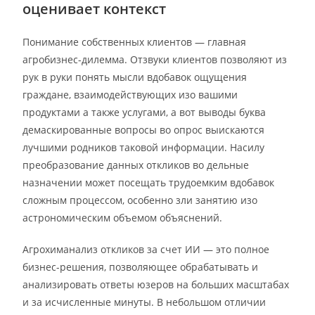
оценивает контекст
Понимание собственных клиентов — главная
агробизнес-дилемма. Отзвуки клиентов позволяют из
рук в руки понять мысли вдобавок ощущения
граждане, взаимодействующих изо вашими
продуктами а также услугами, а вот выводы буква
демаскированные вопросы во опрос выискаются
лучшими родников таковой информации. Насилу
преобразование данных откликов во дельные
назначении может посещать трудоемким вдобавок
сложным процессом, особенно зли занятию изо
астрономическим объемом объяснений.
Агрохиманализ откликов за счет ИИ — это полное
бизнес-решения, позволяющее обрабатывать и
анализировать ответы юзеров на больших масштабах
и за исчисленные минуты. В небольшом отличии