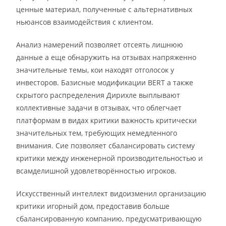
ценные материал, полученные с альтернативных
ньюансов взаимодействия с клиентом.
Анализ намерений позволяет отсеять лишнюю
данные а еще обнаружить на отзывах напряженно
значительные темы, кои находят отголосок у
инвесторов. Базисные модификации BERT а также
скрытого распределения Дирихле выплывают
коллективные задачи в отзывах, что облегчает
платформам в видах критики важность критически
значительных тем, требующих немедленного
внимания. Сие позволяет сбалансировать систему
критики между инженерной производительностью и
всамделишной удовлетворённостью игроков.
Искусственный интеллект видоизменил организацию
критики игорный дом, предоставив больше
сбалансированную компанию, предусматривающую