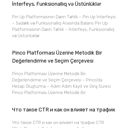
İnterfeys, Funksionallıq və Üstünlüklər
Pin Up Platformasının Dərin Təhlili – Pin Up İnterfeysi
– Sadəlik və Funksionallıq Arasında Balans Pin Up
Platformasının Dərin Təhlili – İnterfeys, Funksionallıq
və Üstünlüklər
Pinco Platforması Üzerine Metodik Bir
Değerlendirme ve Seçim Çerçevesi
Pinco Platforması Üzerine Metodik Bir
Değerlendirme ve Seçim Çerçevesi – Pinco’da
Hesap Oluşturma – Adım Adım Kayıt ve Giriş Süreci
Pinco Platforması Üzerine Metodik Bir
Что такое CTR и как он влияет на трафик
Что такое CTR и как он влияет на трафик CTR