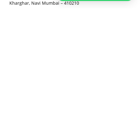
Kharghar, Navi Mumbai – 410210
Courses
VII - X TH (CBSE / ICSE / IGCSE / SSC)
XI -XII (CBSE / SSC) (SCIENCE)
IIT JEE / NEET / Foundations
Download our app now