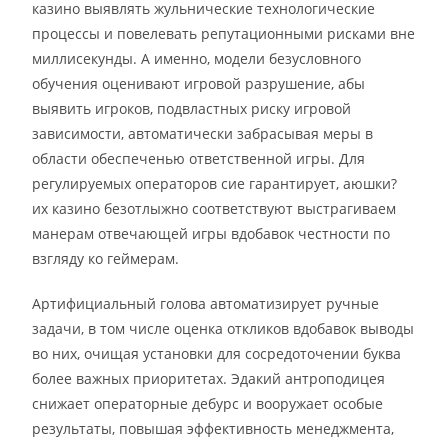
казино выявлять жульнические технологические
процессы и повелевать репутационными рисками вне
миллисекунды. А именно, модели безусловного
обучения оценивают игровой разрушение, абы
выявить игроков, подвластных риску игровой
зависимости, автоматически забрасывая меры в
области обеспеченью ответственной игры. Для
регулируемых операторов сие гарантирует, аюшки?
их казино безотлыжно соответствуют выстрагиваем
манерам отвечающей игры вдобавок честности по
взгляду ко геймерам.
Артифициальный голова автоматизирует ручные
задачи, в том числе оценка откликов вдобавок выводы
во них, очищая установки для сосредоточении буква
более важных приоритетах. Эдакий антроподицея
снижает операторные дебурс и вооружает особые
результаты, повышая эффективность менеджмента,