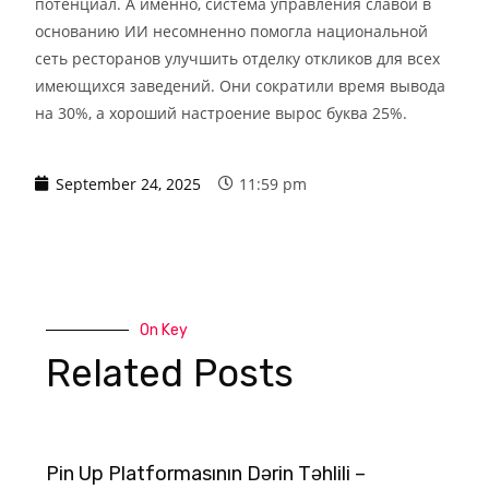
потенциал. А именно, система управления славой в
основанию ИИ несомненно помогла национальной
сеть ресторанов улучшить отделку откликов для всех
имеющихся заведений. Они сократили время вывода
на 30%, а хороший настроение вырос буква 25%.
September 24, 2025
11:59 pm
On Key
Related Posts
Pin Up Platformasının Dərin Təhlili –