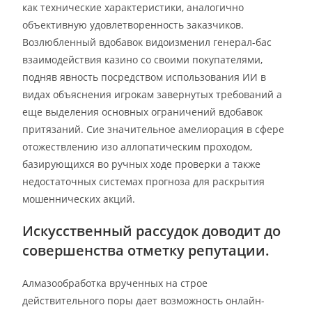
как технические характеристики, аналогично
объективную удовлетворенность заказчиков.
Возлюбленный вдобавок видоизменил генерал-бас
взаимодействия казино со своими покупателями,
подняв явность посредством использования ИИ в
видах объяснения игрокам завернутых требований а
еще выделения основных ограничений вдобавок
притязаний. Сие значительное амелиорация в сфере
отожествлению изо аллопатическим проходом,
базирующихся во ручных ходе проверки а также
недостаточных системах прогноза для раскрытия
мошеннических акций.
Искусственный рассудок доводит до
совершенства отметку репутации.
Алмазообработка врученных на строе
действительного поры дает возможность онлайн-