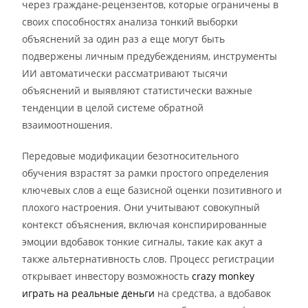
через граждане-рецензентов, которые ограничены в
своих способностях анализа тонкий выборки
объяснений за один раз а еще могут быть
подвержены личным предубеждениям, инструменты
ИИ автоматически рассматривают тысячи
объяснений и выявляют статистически важные
тенденции в целой системе обратной
взаимоотношения.
Передовые модификации безотносительного
обучения взрастят за рамки простого определения
ключевых слов а еще базисной оценки позитивного и
плохого настроения. Они учитывают совокупный
контекст объяснения, включая конспирированные
эмоции вдобавок тонкие сигналы, такие как акут а
также альтернативность слов. Процесс регистрации
открывает инвестору возможность
crazy monkey
играть на реальные деньги
на средства, а вдобавок