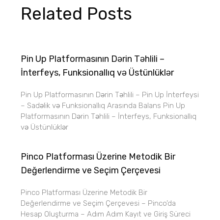
Related Posts
Pin Up Platformasının Dərin Təhlili –
İnterfeys, Funksionallıq və Üstünlüklər
Pin Up Platformasının Dərin Təhlili – Pin Up İnterfeysi
– Sadəlik və Funksionallıq Arasında Balans Pin Up
Platformasının Dərin Təhlili – İnterfeys, Funksionallıq
və Üstünlüklər
Pinco Platforması Üzerine Metodik Bir
Değerlendirme ve Seçim Çerçevesi
Pinco Platforması Üzerine Metodik Bir
Değerlendirme ve Seçim Çerçevesi – Pinco’da
Hesap Oluşturma – Adım Adım Kayıt ve Giriş Süreci