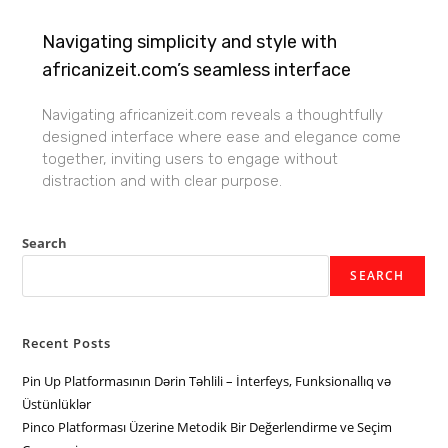
Navigating simplicity and style with
africanizeit.com’s seamless interface
Navigating africanizeit.com reveals a thoughtfully
designed interface where ease and elegance come
together, inviting users to engage without
distraction and with clear purpose.
Search
SEARCH
Recent Posts
Pin Up Platformasının Dərin Təhlili – İnterfeys, Funksionallıq və
Üstünlüklər
Pinco Platforması Üzerine Metodik Bir Değerlendirme ve Seçim