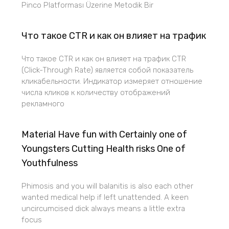
Pinco Platforması Üzerine Metodik Bir
Что такое CTR и как он влияет на трафик
Что такое CTR и как он влияет на трафик CTR
(Click-Through Rate) является собой показатель
кликабельности. Индикатор измеряет отношение
числа кликов к количеству отображений
рекламного
Material Have fun with Certainly one of
Youngsters Cutting Health risks One of
Youthfulness
Phimosis and you will balanitis is also each other
wanted medical help if left unattended. A keen
uncircumcised dick always means a little extra
focus