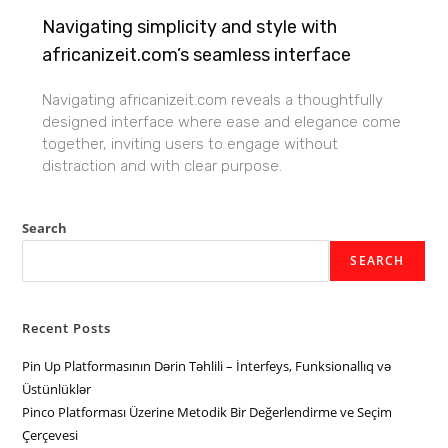
Navigating simplicity and style with
africanizeit.com’s seamless interface
Navigating africanizeit.com reveals a thoughtfully
designed interface where ease and elegance come
together, inviting users to engage without
distraction and with clear purpose.
Search
SEARCH
Recent Posts
Pin Up Platformasının Dərin Təhlili – İnterfeys, Funksionallıq və
Üstünlüklər
Pinco Platforması Üzerine Metodik Bir Değerlendirme ve Seçim
Çerçevesi