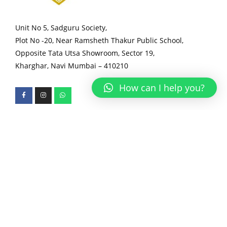
Unit No 5, Sadguru Society,
Plot No -20, Near Ramsheth Thakur Public School,
Opposite Tata Utsa Showroom, Sector 19,
Kharghar, Navi Mumbai – 410210
How can I help you?
Courses
VII - X TH (CBSE / ICSE / IGCSE / SSC)
XI -XII (CBSE / SSC) (SCIENCE)
IIT JEE / NEET / Foundations
Download our app now