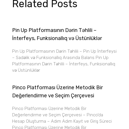
Related Posts
Pin Up Platformasının Dərin Təhlili –
İnterfeys, Funksionallıq və Üstünlüklər
Pin Up Platformasının Dərin Təhlili – Pin Up İnterfeysi
– Sadəlik və Funksionallıq Arasında Balans Pin Up
Platformasının Dərin Təhlili – İnterfeys, Funksionallıq
və Üstünlüklər
Pinco Platforması Üzerine Metodik Bir
Değerlendirme ve Seçim Çerçevesi
Pinco Platforması Üzerine Metodik Bir
Değerlendirme ve Seçim Çerçevesi – Pinco’da
Hesap Oluşturma – Adım Adım Kayıt ve Giriş Süreci
Pinco Platforması Üzerine Metodik Bir