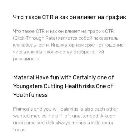
Что такое CTR и как он влияет на трафик
Что такое CTR и как он влияет на трафик CTR
(Click-Through Rate) является собой показатель
кликабельности. Индикатор измеряет отношение
числа кликов к количеству отображений
рекламного
Material Have fun with Certainly one of
Youngsters Cutting Health risks One of
Youthfulness
Phimosis and you will balanitis is also each other
wanted medical help if left unattended. A keen
uncircumcised dick always means a little extra
focus