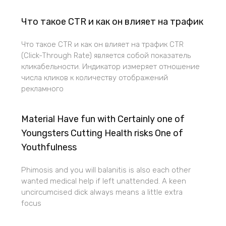
Что такое CTR и как он влияет на трафик
Что такое CTR и как он влияет на трафик CTR
(Click-Through Rate) является собой показатель
кликабельности. Индикатор измеряет отношение
числа кликов к количеству отображений
рекламного
Material Have fun with Certainly one of
Youngsters Cutting Health risks One of
Youthfulness
Phimosis and you will balanitis is also each other
wanted medical help if left unattended. A keen
uncircumcised dick always means a little extra
focus