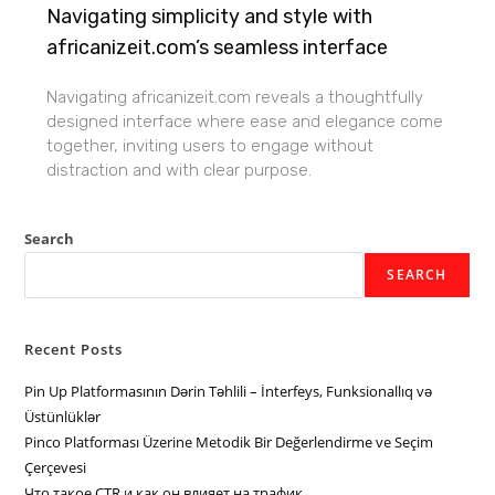
Navigating simplicity and style with
africanizeit.com’s seamless interface
Navigating africanizeit.com reveals a thoughtfully
designed interface where ease and elegance come
together, inviting users to engage without
distraction and with clear purpose.
Search
SEARCH
Recent Posts
Pin Up Platformasının Dərin Təhlili – İnterfeys, Funksionallıq və
Üstünlüklər
Pinco Platforması Üzerine Metodik Bir Değerlendirme ve Seçim
Çerçevesi
Что такое CTR и как он влияет на трафик