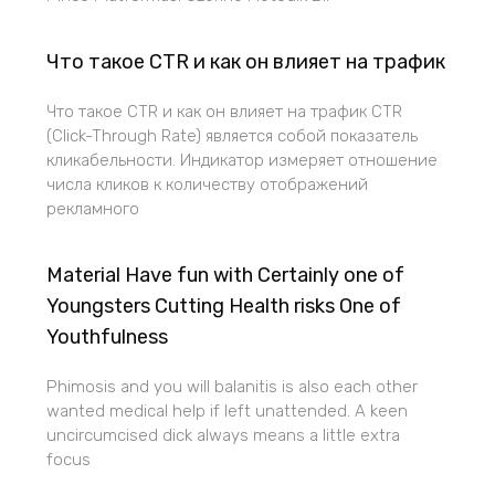
Что такое CTR и как он влияет на трафик
Что такое CTR и как он влияет на трафик CTR
(Click-Through Rate) является собой показатель
кликабельности. Индикатор измеряет отношение
числа кликов к количеству отображений
рекламного
Material Have fun with Certainly one of
Youngsters Cutting Health risks One of
Youthfulness
Phimosis and you will balanitis is also each other
wanted medical help if left unattended. A keen
uncircumcised dick always means a little extra
focus