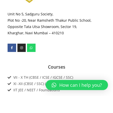
Unit No 5, Sadguru Society,
Plot No -20, Near Ramsheth Thakur Public School,
Opposite Tata Utsa Showroom, Sector 19,
Kharghar, Navi Mumbai – 410210
Courses
VII - X TH (CBSE / ICSE / IGCSE / SSC)
XI -XII (CBSE / SSC) (SCIENCE)
How can I help you?
IIT JEE / NEET / Foundations
Download our app now