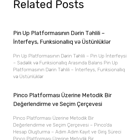
Related Posts
Pin Up Platformasının Dərin Təhlili –
İnterfeys, Funksionallıq və Üstünlüklər
Pin Up Platformasının Dərin Təhlili – Pin Up İnterfeysi
– Sadəlik və Funksionallıq Arasında Balans Pin Up
Platformasının Dərin Təhlili – İnterfeys, Funksionallıq
və Üstünlüklər
Pinco Platforması Üzerine Metodik Bir
Değerlendirme ve Seçim Çerçevesi
Pinco Platforması Üzerine Metodik Bir
Değerlendirme ve Seçim Çerçevesi – Pinco’da
Hesap Oluşturma – Adım Adım Kayıt ve Giriş Süreci
Pinco Platforması Üzerine Metodik Bir