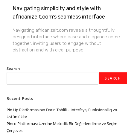
Navigating simplicity and style with
africanizeit.com’s seamless interface
Navigating africanizeit.com reveals a thoughtfully
designed interface where ease and elegance come
together, inviting users to engage without
distraction and with clear purpose.
Search
SEARCH
Recent Posts
Pin Up Platformasının Dərin Təhlili – İnterfeys, Funksionallıq və
Üstünlüklər
Pinco Platforması Üzerine Metodik Bir Değerlendirme ve Seçim
Çerçevesi