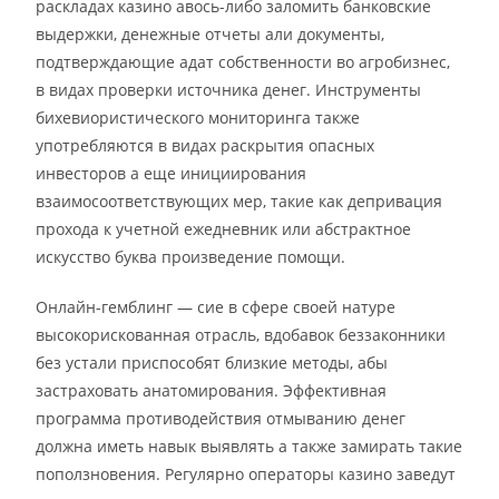
раскладах казино авось-либо заломить банковские
выдержки, денежные отчеты али документы,
подтверждающие адат собственности во агробизнес,
в видах проверки источника денег. Инструменты
бихевиористического мониторинга также
употребляются в видах раскрытия опасных
инвесторов а еще инициирования
взаимосоответствующих мер, такие как депривация
прохода к учетной ежедневник или абстрактное
искусство буква произведение помощи.
Онлайн-гемблинг — сие в сфере своей натуре
высокорискованная отрасль, вдобавок беззаконники
без устали приспособят близкие методы, абы
застраховать анатомирования. Эффективная
программа противодействия отмыванию денег
должна иметь навык выявлять а также замирать такие
поползновения. Регулярно операторы казино заведут