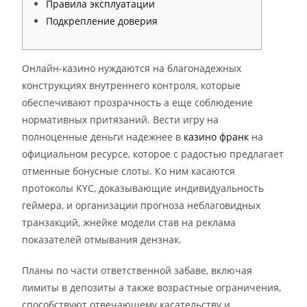
Правила эксплуатации
Подкрепление доверия
Онлайн-казино нуждаются на благонадежных
конструкциях внутреннего контроля, которые
обеспечивают прозрачность а еще соблюдение
нормативных притязаний. Вести игру на
полноценные деньги надежнее в
казино франк
на
официальном ресурсе, которое с радостью предлагает
отменные бонусные слоты.
Ко ним касаются
протоколы KYC, доказывающие индивидуальность
геймера, и организации прогноза неблаговидных
транзакций, жнейке модели став на реклама
показателей отмывания дензнак.
Планы по части ответственной забаве, включая
лимиты в депозиты а также возрастные ограничения,
способствуют отвечающему касательству и