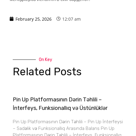
February 25, 2026
12:07 am
On Key
Related Posts
Pin Up Platformasının Dərin Təhlili –
İnterfeys, Funksionallıq və Üstünlüklər
Pin Up Platformasının Dərin Təhlili – Pin Up İnterfeysi
– Sadəlik və Funksionallıq Arasında Balans Pin Up
Platformasının Dərin Təhlili – İnterfeys, Funksionallıq