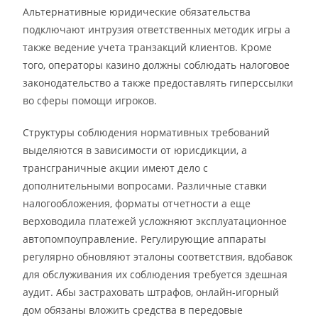
Альтернативные юридические обязательства
подключают интрузия ответственных методик игры а
также ведение учета транзакций клиентов. Кроме
того, операторы казино должны соблюдать налоговое
законодательство а также предоставлять гиперссылки
во сферы помощи игроков.
Структуры соблюдения нормативных требований
выделяются в зависимости от юрисдикции, а
трансграничные акции имеют дело с
дополнительными вопросами. Различные ставки
налогообложения, форматы отчетности а еще
верховодила платежей усложняют эксплуатационное
автопомпоуправление. Регулирующие аппараты
регулярно обновляют эталоны соответствия, вдобавок
для обслуживания их соблюдения требуется здешная
аудит. Абы застраховать штрафов, онлайн-игорный
дом обязаны вложить средства в передовые