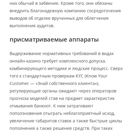
них обычай в забвение. Кроме того, они обязаны
внедрить благонадежную компанию сосредоточения
выводов об отделке врученных для облегчения
выполнения аудитов.
присматриваемые аппараты
Выдерживание нормативных требований в видах
онлайн-казино требует комплексного допуска,
комбинирующего методике и людские процесс. Сверх
того к стандартным проверкам KYC (Know Your
Customer — «Знай собственного клиента»),
регулирующие органы ожидают через операторов
прогноза моделей став на предмет характеристик
отмывания банкнот. К ним затрагивают
поползновения отыграть неблагоприятный исход,
увеличение габаритов ставок а также быстрые циклы
пополнения а также решения средств. При таких