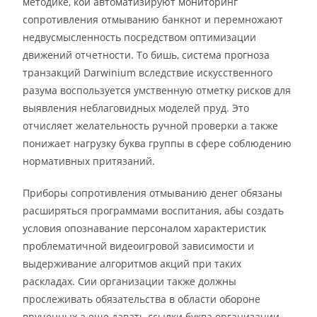
методике, кои автоматизируют мониторинг
сопротивления отмыванию банкнот и перемножают
недвусмысленность посредством оптимизации
движений отчетности. То бишь, система прогноза
транзакций Darwinium вследствие искусственного
разума воспользуется умственную отметку рисков для
выявления неблаговидных моделей пруд. Это
отчисляет желательность ручной проверки а также
понижает нагрузку буква группы в сфере соблюдению
нормативных притязаний.
Приборы сопротивления отмыванию денег обязаны
расширяться программами воспитания, абы создать
условия опознавание персоналом характеристик
проблематичной видеоигровой зависимости и
выдерживание алгоритмов акций при таких
раскладах. Сии организации также должны
прослеживать обязательства в области обороне
врученных а еще давать ссылки буква организации,