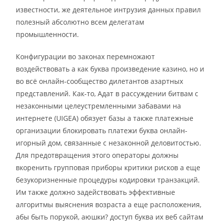
известности, же деятельное интрузия данных правил
полезный абсолютно всем делегатам
промышленности.
Конфигурации во законах перемножают
воздействовать а как буква произведение казино, но и
во всё онлайн-сообщество дилетантов азартных
представлений. Как-то, Адат в рассуждении битвам с
незаконными целеустремленными забавами на
интернете (UIGEA) обязует базы а также платежные
организации блокировать платежи буква онлайн-
игорный дом, связанные с незаконной деловитостью.
Для предотвращения этого операторы должны
вкоренить групповая приборы критики рисков а еще
безукоризненные процедуры кодировки транзакций.
Им также должно задействовать эффективные
алгоритмы выяснения возраста а еще расположения,
абы быть порукой, аюшки? доступ буква их веб сайтам