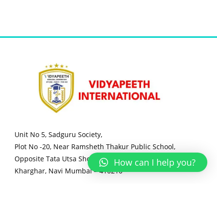
Unit No 5, Sadguru Society,
Plot No -20, Near Ramsheth Thakur Public School,
Opposite Tata Utsa Showroom, Sector 19,
How can I help you?
Kharghar, Navi Mumbai – 410210