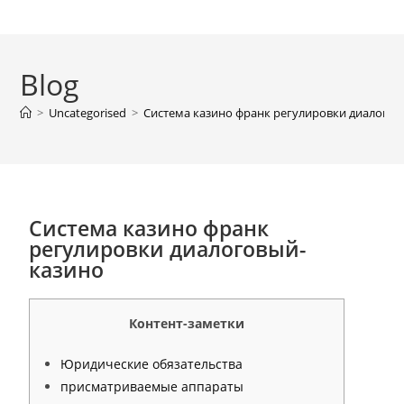
Blog
>
Uncategorised
>
Система казино франк регулировки диалого
Система казино франк
регулировки диалоговый-
казино
Контент-заметки
Юридические обязательства
присматриваемые аппараты