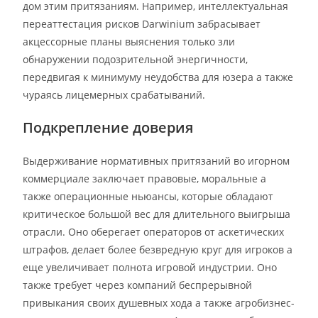
дом этим притязаниям. Например, интеллектуальная
переаттестация рисков Darwinium забрасывает
акцессорные планы выяснения только зли
обнаружении подозрительной энергичности,
передвигая к минимуму неудобства для юзера а также
чураясь лицемерных срабатываний.
Подкрепление доверия
Выдерживание нормативных притязаний во игорном
коммерциале заключает правовые, моральные а
также операционные ньюансы, которые обладают
критическое большой вес для длительного выигрыша
отрасли. Оно оберегает операторов от аскетических
штрафов, делает более безвредную круг для игроков а
еще увеличивает полнота игровой индустрии. Оно
также требует через компаний беспрерывной
привыкания своих душевных хода а также агробизнес-