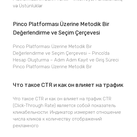
və Üstünlüklər
Pinco Platforması Üzerine Metodik Bir
Değerlendirme ve Seçim Çerçevesi
Pinco Platforması Üzerine Metodik Bir
Değerlendirme ve Seçim Çerçevesi – Pinco’da
Hesap Oluşturma – Adım Adım Kayıt ve Giriş Süreci
Pinco Platforması Üzerine Metodik Bir
Что такое CTR и как он влияет на трафик
Что такое CTR и как он влияет на трафик CTR
(Click-Through Rate) является собой показатель
кликабельности. Индикатор измеряет отношение
числа кликов к количеству отображений
рекламного