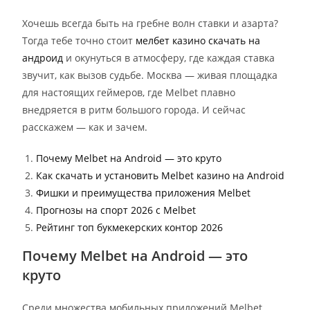
Хочешь всегда быть на гребне волн ставки и азарта?
Тогда тебе точно стоит
мелбет казино скачать на
андроид
и окунуться в атмосферу, где каждая ставка
звучит, как вызов судьбе. Москва — живая площадка
для настоящих геймеров, где Melbet плавно
внедряется в ритм большого города. И сейчас
расскажем — как и зачем.
Почему Melbet на Android — это круто
Как скачать и установить Melbet казино на Android
Фишки и преимущества приложения Melbet
Прогнозы на спорт 2026 с Melbet
Рейтинг топ букмекерских контор 2026
Почему Melbet на Android — это
круто
Среди множества мобильных приложений Melbet