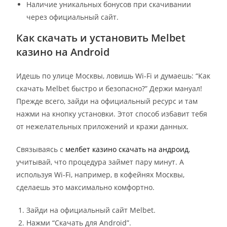
Наличие уникальных бонусов при скачивании
через официальный сайт.
Как скачать и установить Melbet
казино на Android
Идешь по улице Москвы, ловишь Wi-Fi и думаешь: “Как
скачать Melbet быстро и безопасно?” Держи мануал!
Прежде всего, зайди на официальный ресурс и там
нажми на кнопку установки. Этот способ избавит тебя
от нежелательных приложений и кражи данных.
Связываясь с
мелбет казино скачать на андроид
,
учитывай, что процедура займет пару минут. А
используя Wi-Fi, например, в кофейнях Москвы,
сделаешь это максимально комфортно.
Зайди на официальный сайт Melbet.
Нажми “Скачать для Android”.