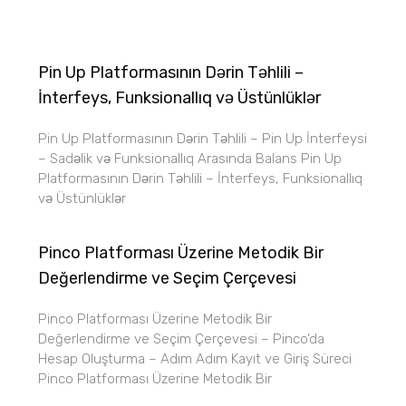
Pin Up Platformasının Dərin Təhlili –
İnterfeys, Funksionallıq və Üstünlüklər
Pin Up Platformasının Dərin Təhlili – Pin Up İnterfeysi
– Sadəlik və Funksionallıq Arasında Balans Pin Up
Platformasının Dərin Təhlili – İnterfeys, Funksionallıq
və Üstünlüklər
Pinco Platforması Üzerine Metodik Bir
Değerlendirme ve Seçim Çerçevesi
Pinco Platforması Üzerine Metodik Bir
Değerlendirme ve Seçim Çerçevesi – Pinco’da
Hesap Oluşturma – Adım Adım Kayıt ve Giriş Süreci
Pinco Platforması Üzerine Metodik Bir