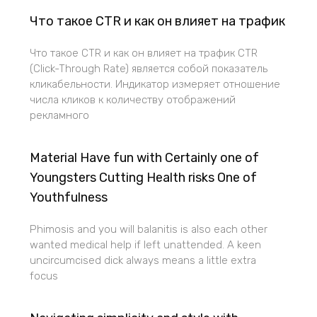
Что такое CTR и как он влияет на трафик
Что такое CTR и как он влияет на трафик CTR
(Click-Through Rate) является собой показатель
кликабельности. Индикатор измеряет отношение
числа кликов к количеству отображений
рекламного
Material Have fun with Certainly one of
Youngsters Cutting Health risks One of
Youthfulness
Phimosis and you will balanitis is also each other
wanted medical help if left unattended. A keen
uncircumcised dick always means a little extra
focus