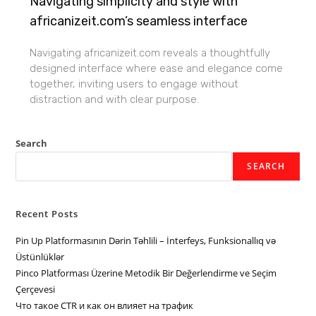
Navigating simplicity and style with
africanizeit.com’s seamless interface
Navigating africanizeit.com reveals a thoughtfully
designed interface where ease and elegance come
together, inviting users to engage without
distraction and with clear purpose.
Search
SEARCH
Recent Posts
Pin Up Platformasının Dərin Təhlili – İnterfeys, Funksionallıq və
Üstünlüklər
Pinco Platforması Üzerine Metodik Bir Değerlendirme ve Seçim
Çerçevesi
Что такое CTR и как он влияет на трафик