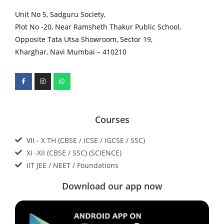
Unit No 5, Sadguru Society,
Plot No -20, Near Ramsheth Thakur Public School,
Opposite Tata Utsa Showroom, Sector 19,
Kharghar, Navi Mumbai – 410210
Courses
VII - X TH (CBSE / ICSE / IGCSE / SSC)
XI -XII (CBSE / SSC) (SCIENCE)
IIT JEE / NEET / Foundations
Download our app now