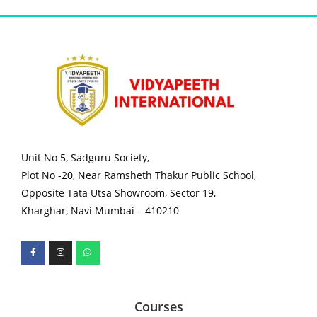
Unit No 5, Sadguru Society,
Plot No -20, Near Ramsheth Thakur Public School,
Opposite Tata Utsa Showroom, Sector 19,
Kharghar, Navi Mumbai – 410210
Courses