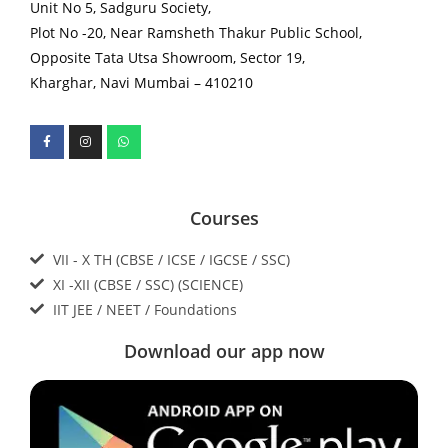
Unit No 5, Sadguru Society,
Plot No -20, Near Ramsheth Thakur Public School,
Opposite Tata Utsa Showroom, Sector 19,
Kharghar, Navi Mumbai – 410210
Courses
VII - X TH (CBSE / ICSE / IGCSE / SSC)
XI -XII (CBSE / SSC) (SCIENCE)
IIT JEE / NEET / Foundations
Download our app now