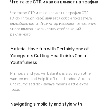
Что такое CTR и как он влияет на трафик
Что такое CTR и как он влияет на трафик CTR
(Click-Through Rate) является собой показатель
кликабельности. Индикатор измеряет отношение
числа кликов к количеству отображений
рекламного
Material Have fun with Certainly one of
Youngsters Cutting Health risks One of
Youthfulness
Phimosis and you will balanitis is also each other
wanted medical help if left unattended. A keen
uncircumcised dick always means a little extra
focus
Navigating simplicity and style with