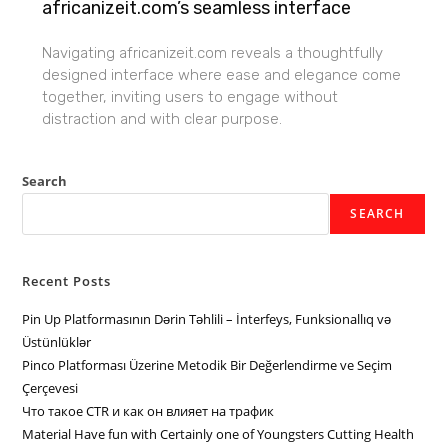
africanizeit.com’s seamless interface
Navigating africanizeit.com reveals a thoughtfully
designed interface where ease and elegance come
together, inviting users to engage without
distraction and with clear purpose.
Search
SEARCH
Recent Posts
Pin Up Platformasının Dərin Təhlili – İnterfeys, Funksionallıq və
Üstünlüklər
Pinco Platforması Üzerine Metodik Bir Değerlendirme ve Seçim
Çerçevesi
Что такое CTR и как он влияет на трафик
Material Have fun with Certainly one of Youngsters Cutting Health