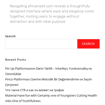
Navigating africanizeit.com reveals a thoughtfully
designed interface where ease and elegance come
together, inviting users to engage without
distraction and with clear purpose.
Search
SEARCH
Recent Posts
Pin Up Platformasının Dərin Təhlili – İnterfeys, Funksionallıq və
Üstünlüklər
Pinco Platforması Üzerine Metodik Bir Değerlendirme ve Seçim
Çerçevesi
Что такое CTR и как он влияет на трафик
Material Have fun with Certainly one of Youngsters Cutting Health
risks One of Youthfulness