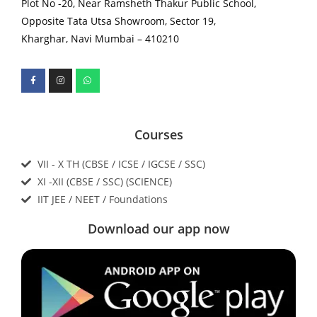
Plot No -20, Near Ramsheth Thakur Public School,
Opposite Tata Utsa Showroom, Sector 19,
Kharghar, Navi Mumbai – 410210
Courses
VII - X TH (CBSE / ICSE / IGCSE / SSC)
XI -XII (CBSE / SSC) (SCIENCE)
IIT JEE / NEET / Foundations
Download our app now