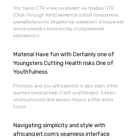
Что такое CTR и как он влияет на трафик CTR
(Click-Through Rate) является собой показатель
кликабельности. Индикатор измеряет отношение
числа кликов к количеству отображений
рекламного
Material Have fun with Certainly one of
Youngsters Cutting Health risks One of
Youthfulness
Phimosis and you will balanitis is also each other
wanted medical help if left unattended. A keen
uncircumcised dick always means a little extra
focus
Navigating simplicity and style with
africanizeit.com’s seamless interface