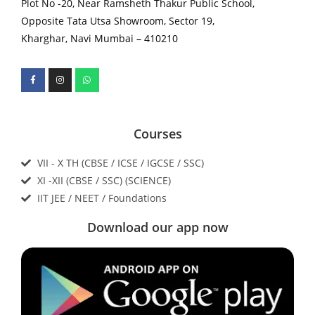
Plot No -20, Near Ramsheth Thakur Public School,
Opposite Tata Utsa Showroom, Sector 19,
Kharghar, Navi Mumbai – 410210
Courses
VII - X TH (CBSE / ICSE / IGCSE / SSC)
XI -XII (CBSE / SSC) (SCIENCE)
IIT JEE / NEET / Foundations
Download our app now