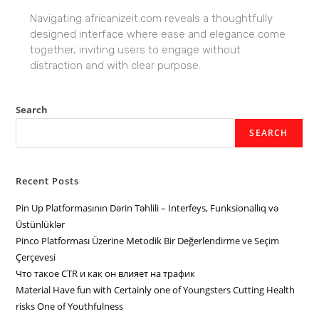
Navigating africanizeit.com reveals a thoughtfully
designed interface where ease and elegance come
together, inviting users to engage without
distraction and with clear purpose.
Search
SEARCH
Recent Posts
Pin Up Platformasının Dərin Təhlili – İnterfeys, Funksionallıq və
Üstünlüklər
Pinco Platforması Üzerine Metodik Bir Değerlendirme ve Seçim
Çerçevesi
Что такое CTR и как он влияет на трафик
Material Have fun with Certainly one of Youngsters Cutting Health
risks One of Youthfulness