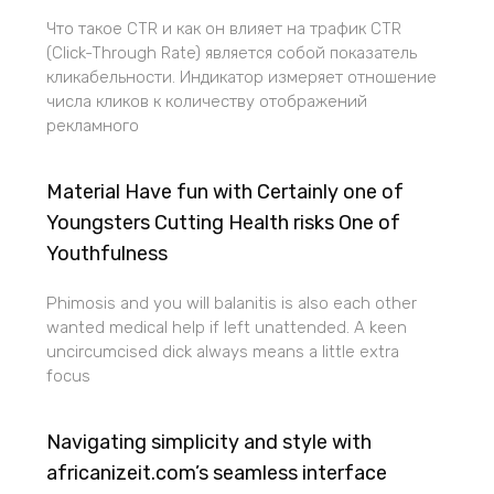
Что такое CTR и как он влияет на трафик CTR
(Click-Through Rate) является собой показатель
кликабельности. Индикатор измеряет отношение
числа кликов к количеству отображений
рекламного
Material Have fun with Certainly one of
Youngsters Cutting Health risks One of
Youthfulness
Phimosis and you will balanitis is also each other
wanted medical help if left unattended. A keen
uncircumcised dick always means a little extra
focus
Navigating simplicity and style with
africanizeit.com’s seamless interface