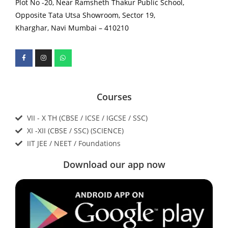
Plot No -20, Near Ramsheth Thakur Public School,
Opposite Tata Utsa Showroom, Sector 19,
Kharghar, Navi Mumbai – 410210
Courses
VII - X TH (CBSE / ICSE / IGCSE / SSC)
XI -XII (CBSE / SSC) (SCIENCE)
IIT JEE / NEET / Foundations
Download our app now