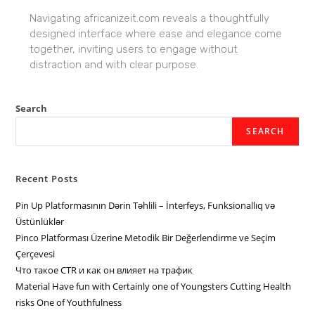
Navigating africanizeit.com reveals a thoughtfully
designed interface where ease and elegance come
together, inviting users to engage without
distraction and with clear purpose.
Search
SEARCH
Recent Posts
Pin Up Platformasının Dərin Təhlili – İnterfeys, Funksionallıq və
Üstünlüklər
Pinco Platforması Üzerine Metodik Bir Değerlendirme ve Seçim
Çerçevesi
Что такое CTR и как он влияет на трафик
Material Have fun with Certainly one of Youngsters Cutting Health
risks One of Youthfulness