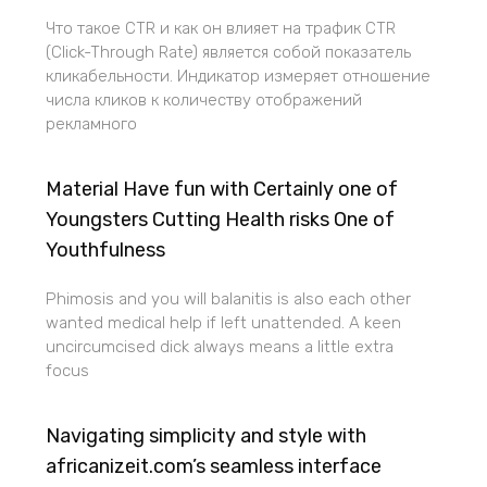
Что такое CTR и как он влияет на трафик CTR
(Click-Through Rate) является собой показатель
кликабельности. Индикатор измеряет отношение
числа кликов к количеству отображений
рекламного
Material Have fun with Certainly one of
Youngsters Cutting Health risks One of
Youthfulness
Phimosis and you will balanitis is also each other
wanted medical help if left unattended. A keen
uncircumcised dick always means a little extra
focus
Navigating simplicity and style with
africanizeit.com’s seamless interface