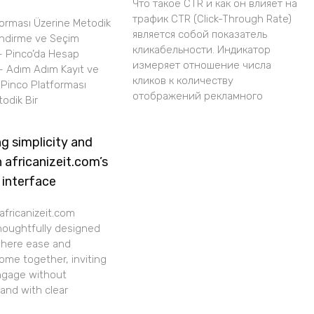
Что такое CTR и как он влияет на
трафик CTR (Click-Through Rate)
forması Üzerine Metodik
является собой показатель
endirme ve Seçim
кликабельности. Индикатор
– Pinco’da Hesap
измеряет отношение числа
– Adım Adım Kayıt ve
кликов к количеству
i Pinco Platforması
отображений рекламного
odik Bir
g simplicity and
h africanizeit.com’s
 interface
africanizeit.com
thoughtfully designed
where ease and
ome together, inviting
ngage without
 and with clear