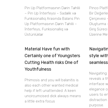
Pin Up Platformasının Dərin Təhlili
Pinco Plat
– Pin Up İnterfeysi – Sadəlik və
Bir Değerl
Funksionallıq Arasında Balans Pin
Çerçevesi 
Up Platformasının Dərin Təhlili –
Oluşturma 
İnterfeys, Funksionallıq və
Giriş Sürec
Üstünlüklər
Üzerine Met
Material Have fun with
Navigatin
Certainly one of Youngsters
style wit
Cutting Health risks One of
seamless
Youthfulness
Navigating 
reveals a 
Phimosis and you will balanitis is
interface 
also each other wanted medical
elegance c
help if left unattended. A keen
users to e
uncircumcised dick always means
distraction
a little extra focus
purpose.