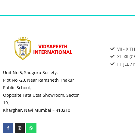
VII - X T
XI -XII (
IIT JEE /
Unit No 5, Sadguru Society,
Plot No -20, Near Ramsheth Thakur
Public School,
Opposite Tata Utsa Showroom, Sector
19,
Kharghar, Navi Mumbai – 410210