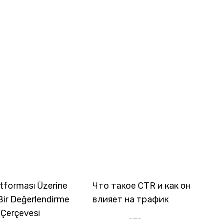
tforması Üzerine
Что такое CTR и как он
Bir Değerlendirme
влияет на трафик
 Çerçevesi