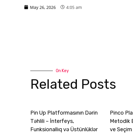
May 26, 2026
4:05 am
On Key
Related Posts
Pin Up Platformasının Dərin
Pinco Pla
Təhlili – İnterfeys,
Metodik 
Funksionallıq və Üstünlüklər
ve Seçim