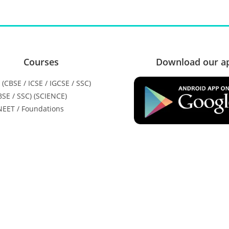
Courses
Download our a
H (CBSE / ICSE / IGCSE / SSC)
CBSE / SSC) (SCIENCE)
 NEET / Foundations