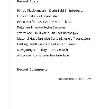
Recent Posts
Pin Up Platformasının Dərin Təhlili – İnterfeys,
Funksionallıq və Üstünlüklər
Pinco Platforması Üzerine Metodik Bir
Değerlendirme ve Seçim Çerçevesi
Что такое CTR и как он влияет на трафик
Material Have fun with Certainly one of Youngsters
Cutting Health risks One of Youthfulness
Navigating simplicity and style with
africanizeit.com’s seamless interface
Recent Comments
No comments to show.