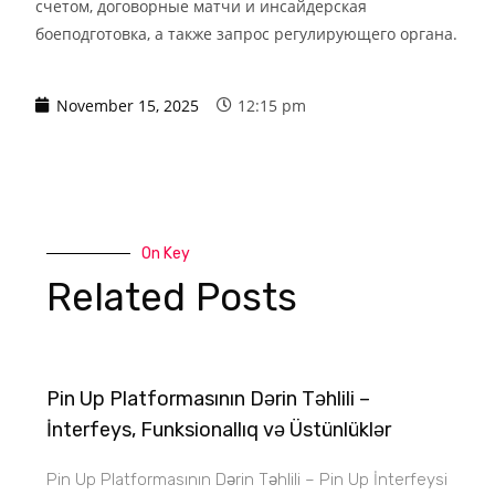
счетом, договорные матчи и инсайдерская
боеподготовка, а также запрос регулирующего органа.
November 15, 2025
12:15 pm
On Key
Related Posts
Pin Up Platformasının Dərin Təhlili –
İnterfeys, Funksionallıq və Üstünlüklər
Pin Up Platformasının Dərin Təhlili – Pin Up İnterfeysi