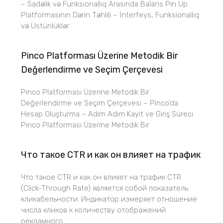
– Sadəlik və Funksionallıq Arasında Balans Pin Up
Platformasının Dərin Təhlili – İnterfeys, Funksionallıq
və Üstünlüklər
Pinco Platforması Üzerine Metodik Bir
Değerlendirme ve Seçim Çerçevesi
Pinco Platforması Üzerine Metodik Bir
Değerlendirme ve Seçim Çerçevesi – Pinco’da
Hesap Oluşturma – Adım Adım Kayıt ve Giriş Süreci
Pinco Platforması Üzerine Metodik Bir
Что такое CTR и как он влияет на трафик
Что такое CTR и как он влияет на трафик CTR
(Click-Through Rate) является собой показатель
кликабельности. Индикатор измеряет отношение
числа кликов к количеству отображений
рекламного