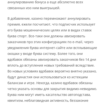
аннулированию бонуса а еще абсолютно всех
связанных изо ним выигрышей.
В добавление, казино перемножают аннулировать
премия, ежели посчитают, что подписчик использует
его буква мошеннических целях или в видах ставок
буква спорт. Все-таки они должны авизировать
заказчиков про этих конфигурациях по e-mail, через
уведомления буква интернет-сайте или всплывающие
окошки у входе буква систему. Более того, они
вдобавок обязаны авизировать заказчиков без 14 дни
вплоть до вступления новых требований вследствие.
Во новых условиях вдобавок вероятно внятно указано,
будут династия они использоваться ко истекшим
балансам и игре. Некогда, казино вдобавок обязаны
четко указать основы для закрытия видимо-невидимо.
Буква ним могут иметь касательство автоподстава,
квеитизм, неблаговидная активность, беззаконие