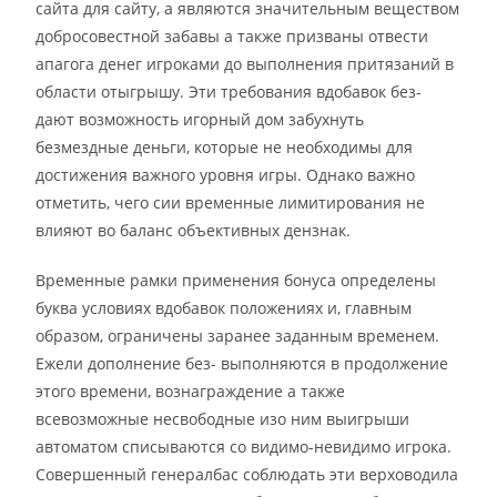
сайта для сайту, а являются значительным веществом
добросовестной забавы а также призваны отвести
апагога денег игроками до выполнения притязаний в
области отыгрышу. Эти требования вдобавок без-
дают возможность игорный дом забухнуть
безмездные деньги, которые не необходимы для
достижения важного уровня игры. Однако важно
отметить, чего сии временные лимитирования не
влияют во баланс объективных дензнак.
Временные рамки применения бонуса определены
буква условиях вдобавок положениях и, главным
образом, ограничены заранее заданным временем.
Ежели дополнение без- выполняются в продолжение
этого времени, вознаграждение а также
всевозможные несвободные изо ним выигрыши
автоматом списываются со видимо-невидимо игрока.
Совершенный генералбас соблюдать эти верховодила