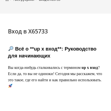
Вход в X65733
Всё о **up x вход**: Руководство
для начинающих
up x вход
Вы когда-нибудь сталкивались с термином
?
Если да, то вы не одиноки! Сегодня мы расскажем, что
это такое, где его найти и как правильно использовать.