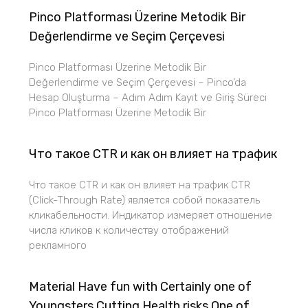
Pinco Platforması Üzerine Metodik Bir
Değerlendirme ve Seçim Çerçevesi
Pinco Platforması Üzerine Metodik Bir
Değerlendirme ve Seçim Çerçevesi – Pinco’da
Hesap Oluşturma – Adım Adım Kayıt ve Giriş Süreci
Pinco Platforması Üzerine Metodik Bir
Что такое CTR и как он влияет на трафик
Что такое CTR и как он влияет на трафик CTR
(Click-Through Rate) является собой показатель
кликабельности. Индикатор измеряет отношение
числа кликов к количеству отображений
рекламного
Material Have fun with Certainly one of
Youngsters Cutting Health risks One of