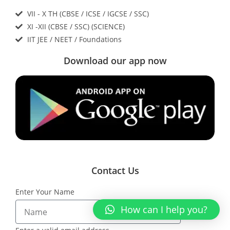
VII - X TH (CBSE / ICSE / IGCSE / SSC)
XI -XII (CBSE / SSC) (SCIENCE)
IIT JEE / NEET / Foundations
Download our app now
Contact Us
Enter Your Name
How can I help you?