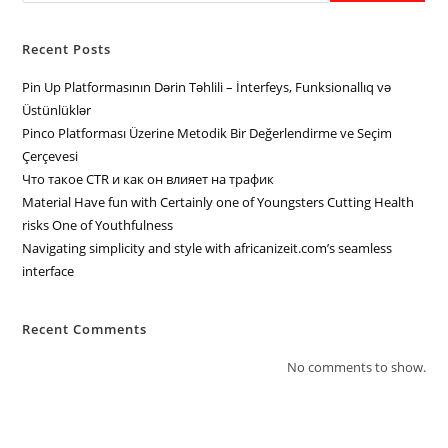
Recent Posts
Pin Up Platformasının Dərin Təhlili – İnterfeys, Funksionallıq və
Üstünlüklər
Pinco Platforması Üzerine Metodik Bir Değerlendirme ve Seçim
Çerçevesi
Что такое CTR и как он влияет на трафик
Material Have fun with Certainly one of Youngsters Cutting Health
risks One of Youthfulness
Navigating simplicity and style with africanizeit.com’s seamless
interface
Recent Comments
No comments to show.