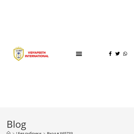
Blog
>
! Без рубрики
>
Вход в X65733